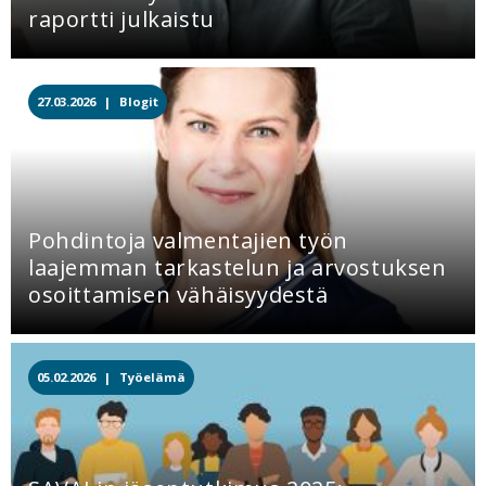
raportti julkaistu
27.03.2026 |
Blogit
Pohdintoja valmentajien työn
laajemman tarkastelun ja arvostuksen
osoittamisen vähäisyydestä
05.02.2026 |
Työelämä