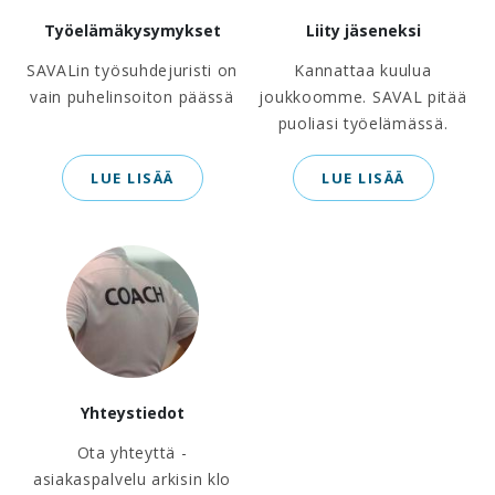
Työelämäkysymykset
Liity jäseneksi
SAVALin työsuhdejuristi on
Kannattaa kuulua
vain puhelinsoiton päässä
joukkoomme. SAVAL pitää
puoliasi työelämässä.
LUE LISÄÄ
LUE LISÄÄ
Yhteystiedot
Ota yhteyttä -
asiakaspalvelu arkisin klo