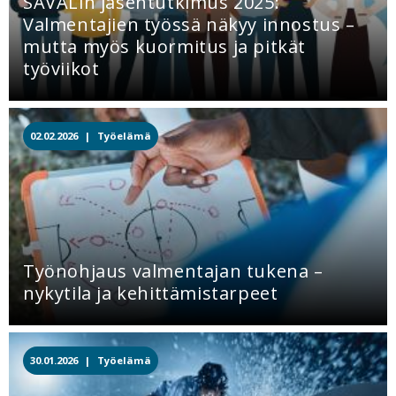
SAVALin jäsentutkimus 2025:
Valmentajien työssä näkyy innostus –
mutta myös kuormitus ja pitkät
työviikot
02.02.2026 |
Työelämä
Työnohjaus valmentajan tukena –
nykytila ja kehittämistarpeet
30.01.2026 |
Työelämä