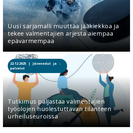
Uusi sarjamalli muuttaa jääkiekkoa ja
tekee valmentajien arjesta aiempaa
epävarmempaa
22.12.2025 |
Jäsenedut ja -
palvelut
Tutkimus paljastaa valmentajien
työolojen huolestuttavan tilanteen
urheiluseuroissa