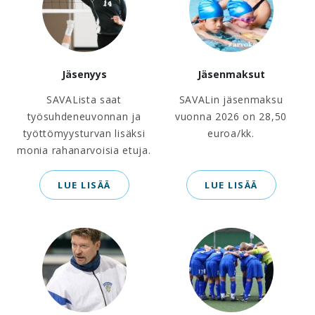
Jäsenyys
Jäsenmaksut
SAVALista saat
SAVALin jäsenmaksu
työsuhdeneuvonnan ja
vuonna 2026 on 28,50
työttömyysturvan lisäksi
euroa/kk.
monia rahanarvoisia etuja.
LUE LISÄÄ
LUE LISÄÄ