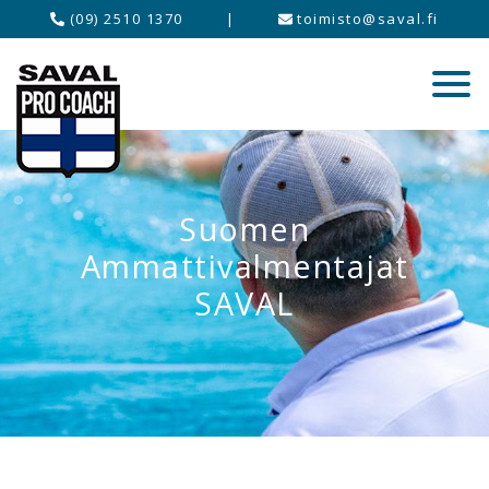
(09) 2510 1370
|
toimisto@saval.fi
Suomen
Ammattivalmentajat
SAVAL