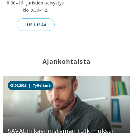
8.30–16, juristien päivystys
klo 8.30–12.
LUE LISÄÄ
Ajankohtaista
03.07.2026 |
Työelämä
SAVALin käynnistämän tutkimuksen