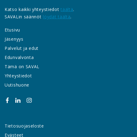
Katso kaikki yhteystiedot
täältä
.
SAVALin säännöt
löydät täältä
.
Etusivu
Jäsenyys
Palvelut ja edut
Edunvalvonta
Tämä on SAVAL
Yhteystiedot
Uutishuone
Tietosuojaseloste
Evästeet