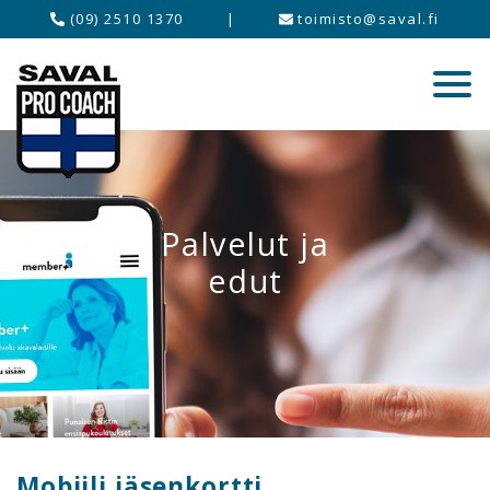
(09) 2510 1370
|
toimisto@saval.fi
Palvelut ja
edut
Mobiili jäsenkortti