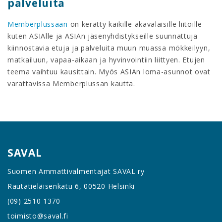
palveluita
Memberplussaan
on kerätty kaikille akavalaisille liitoille
kuten ASIAlle ja ASIAn jäsenyhdistykseille suunnattuja
kiinnostavia etuja ja palveluita muun muassa mökkeilyyn,
matkailuun, vapaa-aikaan ja hyvinvointiin liittyen. Etujen
teema vaihtuu kausittain. Myös ASIAn loma-asunnot ovat
varattavissa Memberplussan kautta.
SAVAL
Suomen Ammattivalmentajat SAVAL ry
Rautatieläisenkatu 6, 00520 Helsinki
(09) 2510 1370
toimisto@saval.fi