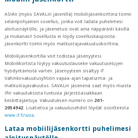
ASIAn (myös SAVALin jäsenillä) mobiilijäsenkorttina toimii
selainpohjainen sovellus, jonka voit ladata puhelimesi
aloitusnäytölle, ja jäsenetusi ovat aina näppärästi käsillä
ja mukanasi! Sovellusta ei löydy sovelluskaupoista.
Jäsenkortti toimii myös matkustajavakuutuskorttina.
Mobiilijäsenkortilla voit todistaa jäsenyytesi.
Mobiilikortista löytyy vakuutuslauseke vakuutusetujen
hyödyntämistä varten. Jäsenyyteen sisältyy If
Vahinkovakuutusyhtiön vapaa-ajan tapaturma- ja
matkustajavakuutus. SAVALin jäsenenä saat myös muista
Ifin vakuutuksista tuntuvia järjestöasiakkaan
keskittäjäetuja. Vakuutuksen numero on
201-
2054942
. Lisätietoa ja vakuutusehdot löydät osoitteesta
www.if.fi/asia
.
Lataa mobiilijäsenkortti puhelimesi
aloitusnäytölle