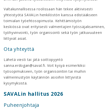
Valtakunnallisessa roolissaan hän tekee aktiivisesti
yhteistyötä SAVALin henkilöstön kanssa edistääkseen
toimialan työehtosopimusta. Kehittämistyön
keskiössä ovat erityisesti valmentajien työssäjaksaminen,
työhyvinvointi, työn organisointi sekä työn jatkuvuuteen
liittyvät asiat.
Ota yhteyttä
Lähetä viesti tai jätä soittopyyntö
sanna.erdogan@saval.fi. Voit kysyä esimerkiksi
työsopimukseen, työn organisointiin tai muihin
valmennustyön käytännön asioihin liittyvistä
kysymyksistä.
SAVALin hallitus 2026
Puheenjohtaja