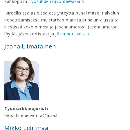
Sähköposti:
tyosuhdeneuvonta@asia.fi
Kiireellisissä asioissa ota yhteyttä puhelimitse. Palvelun
nopeuttamiseksi, muistathan mainita puhelun alussa tai
viestissä koko nimesi ja jäsennumerosi. Jäsennumeron
löydät jäsenkortistasi ja
jäsenportaalista.
Jaana Liimatainen
Työmarkkinajuristi
tyosuhdeneuvonta@asia.fi
Mikko Leirimaa