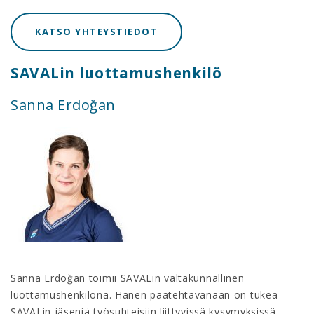
KATSO YHTEYSTIEDOT
SAVALin luottamushenkilö
Sanna Erdoğan
Sanna Erdoğan toimii SAVALin valtakunnallinen
luottamushenkilönä. Hänen päätehtävänään on tukea
SAVALin jäseniä työsuhteisiin liittyvissä kysymyksissä.