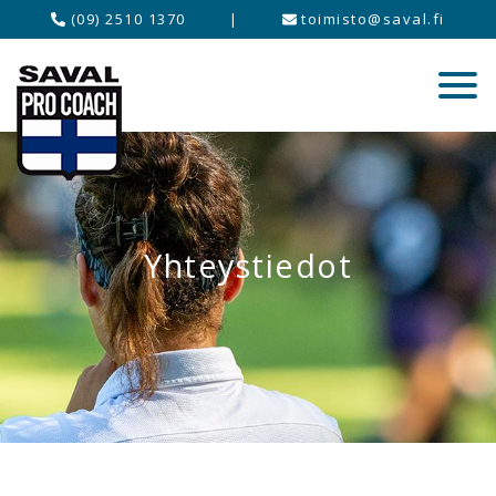
(09) 2510 1370
|
toimisto@saval.fi
Yhteystiedot