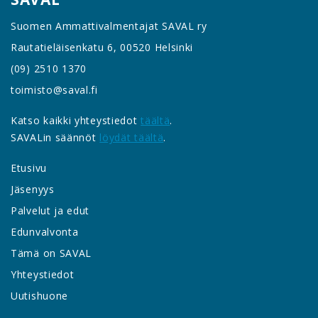
Suomen Ammattivalmentajat SAVAL ry
Rautatieläisenkatu 6, 00520 Helsinki
(09) 2510 1370
toimisto@saval.fi
Katso kaikki yhteystiedot
täältä
.
SAVALin säännöt
löydät täältä
.
Etusivu
Jäsenyys
Palvelut ja edut
Edunvalvonta
Tämä on SAVAL
Yhteystiedot
Uutishuone