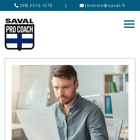
(09) 2510 1370
|
toimisto@saval.fi
Työelämä