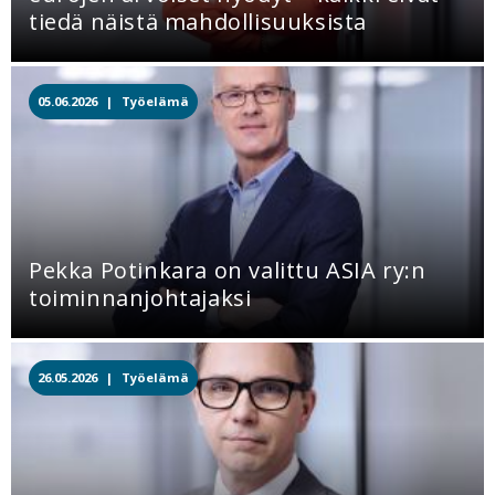
tiedä näistä mahdollisuuksista
05.06.2026 |
Työelämä
Pekka Potinkara on valittu ASIA ry:n
toiminnanjohtajaksi
26.05.2026 |
Työelämä