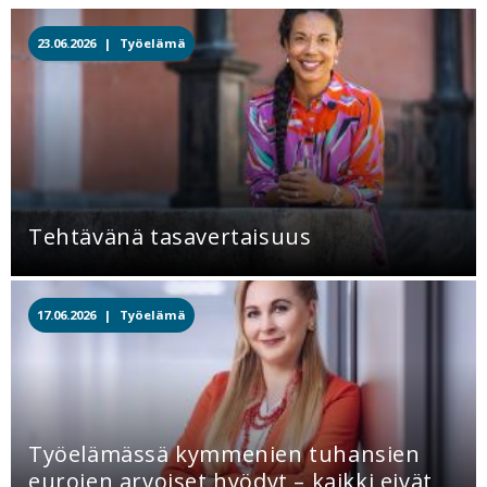
23.06.2026 |
Työelämä
Tehtävänä tasavertaisuus
17.06.2026 |
Työelämä
Työelämässä kymmenien tuhansien
eurojen arvoiset hyödyt – kaikki eivät