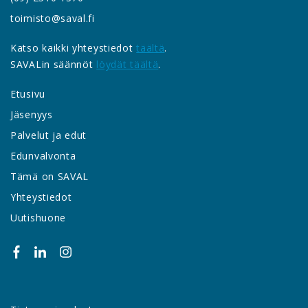
toimisto@saval.fi
Katso kaikki yhteystiedot
täältä
.
SAVALin säännöt
löydät täältä
.
Etusivu
Jäsenyys
Palvelut ja edut
Edunvalvonta
Tämä on SAVAL
Yhteystiedot
Uutishuone