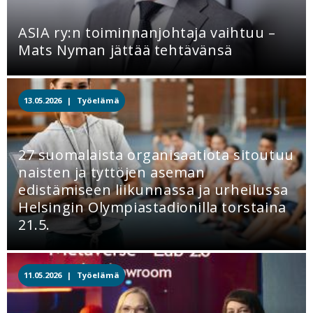
ASIA ry:n toiminnanjohtaja vaihtuu –
Mats Nyman jättää tehtävänsä
13.05.2026 |
Työelämä
27 suomalaista organisaatiota sitoutuu
naisten ja tyttöjen aseman
edistämiseen liikunnassa ja urheilussa
Helsingin Olympiastadionilla torstaina
21.5.
11.05.2026 |
Työelämä