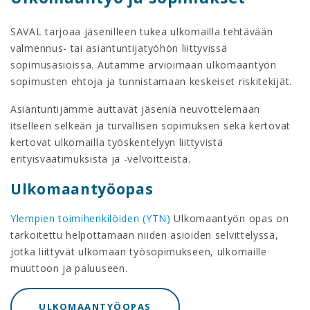
SAVAL tarjoaa jäsenilleen tukea ulkomailla tehtävään
valmennus- tai asiantuntijatyöhön liittyvissä
sopimusasioissa. Autamme arvioimaan ulkomaantyön
sopimusten ehtoja ja tunnistamaan keskeiset riskitekijät.
Asiantuntijamme auttavat jäseniä neuvottelemaan
itselleen selkeän ja turvallisen sopimuksen sekä kertovat
kertovat ulkomailla työskentelyyn liittyvistä
erityisvaatimuksista ja -velvoitteista.
Ulkomaantyöopas
Ylempien toimihenkilöiden (YTN)
Ulkomaantyön opas on
tarkoitettu helpottamaan niiden asioiden selvittelyssä,
jotka liittyvät ulkomaan työsopimukseen, ulkomaille
muuttoon ja paluuseen.
ULKOMAANTYÖOPAS