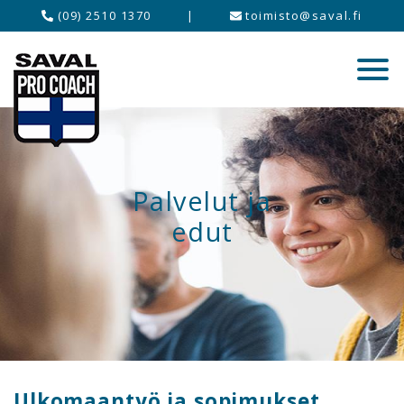
(09) 2510 1370
|
toimisto@saval.fi
Palvelut ja
edut
Ulkomaantyö ja sopimukset