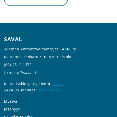
SAVAL
Suomen Ammattivalmentajat SAVAL ry
Rautatieläisenkatu 6, 00520 Helsinki
(09) 2510 1370
toimisto@saval.fi
Katso kaikki yhteystiedot
täältä
.
SAVALin säännöt
löydät täältä
.
Etusivu
Jäsenyys
Palvelut ja edut