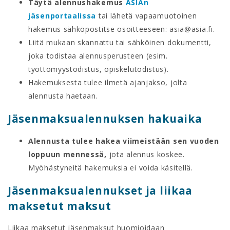
Täytä alennushakemus
ASIAn
jäsenportaalissa
tai lähetä vapaamuotoinen
hakemus sähköpostitse osoitteeseen: asia@asia.fi.
Liitä mukaan skannattu tai sähköinen dokumentti,
joka todistaa alennusperusteen (esim.
työttömyystodistus, opiskelutodistus).
Hakemuksesta tulee ilmetä ajanjakso, jolta
alennusta haetaan.
Jäsenmaksualennuksen hakuaika
Alennusta tulee hakea viimeistään sen vuoden
loppuun mennessä,
jota alennus koskee.
Myöhästyneitä hakemuksia ei voida käsitellä.
Jäsenmaksualennukset ja liikaa
maksetut maksut
Liikaa maksetut jäsenmaksut huomioidaan