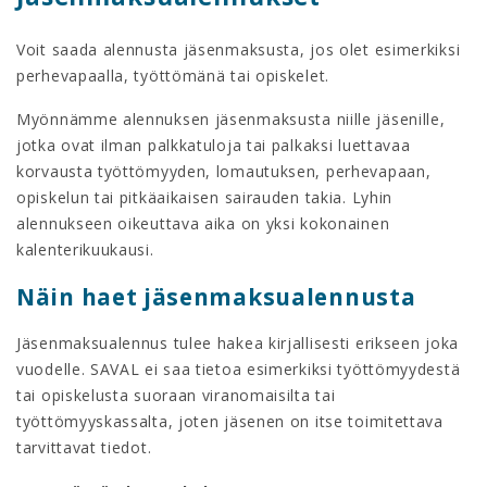
Voit saada alennusta jäsenmaksusta, jos olet esimerkiksi
perhevapaalla, työttömänä tai opiskelet.
Myönnämme alennuksen jäsenmaksusta niille jäsenille,
jotka ovat ilman palkkatuloja tai palkaksi luettavaa
korvausta työttömyyden, lomautuksen, perhevapaan,
opiskelun tai pitkäaikaisen sairauden takia. Lyhin
alennukseen oikeuttava aika on yksi kokonainen
kalenterikuukausi.
Näin haet jäsenmaksualennusta
Jäsenmaksualennus tulee hakea kirjallisesti erikseen joka
vuodelle. SAVAL ei saa tietoa esimerkiksi työttömyydestä
tai opiskelusta suoraan viranomaisilta tai
työttömyyskassalta, joten jäsenen on itse toimitettava
tarvittavat tiedot.