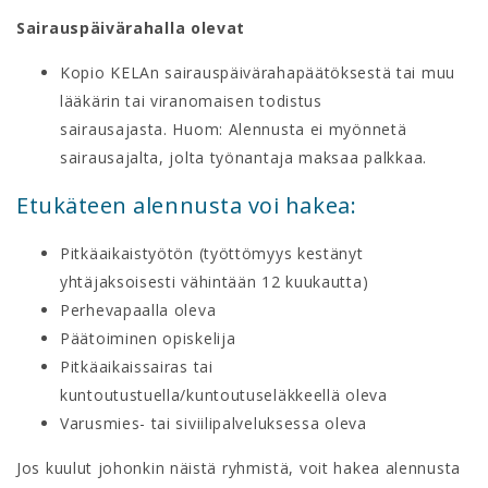
Sairauspäivärahalla olevat
Kopio KELAn sairauspäivärahapäätöksestä tai muu
lääkärin tai viranomaisen todistus
sairausajasta. Huom: Alennusta ei myönnetä
sairausajalta, jolta työnantaja maksaa palkkaa.
Etukäteen alennusta voi hakea:
Pitkäaikaistyötön (työttömyys kestänyt
yhtäjaksoisesti vähintään 12 kuukautta)
Perhevapaalla oleva
Päätoiminen opiskelija
Pitkäaikaissairas tai
kuntoutustuella/kuntoutuseläkkeellä oleva
Varusmies- tai siviilipalveluksessa oleva
Jos kuulut johonkin näistä ryhmistä, voit hakea alennusta