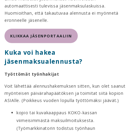
automaattisesti tulevissa jäsenmaksulaskuissa.
Huomioithan, että takautuvaa alennusta ei myönnetä
eronneelle jäsenelle.
KLIKKAA JÄSENPORTAALIIN
Kuka voi hakea
jäsenmaksualennusta?
Työttömät työnhakijat
Voit lähettää alennushakemuksen sitten, kun olet saanut
myönteisen päivärahapäätöksen ja toimitat siitä kopion
ASIAlle. (Poikkeus vuoden lopulla työttömäksi jäävät.)
kopio tai kuvakaappaus KOKO-kassan
viimeisimmästä maksuilmoituksesta.
(Työmarkkinatorin todistus työnhaun