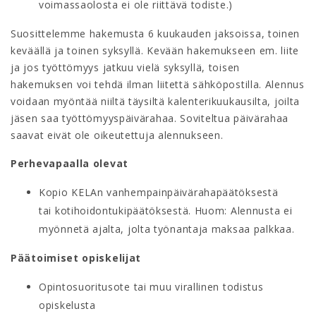
voimassaolosta ei ole riittävä todiste.)
Suosittelemme hakemusta 6 kuukauden jaksoissa, toinen
keväällä ja toinen syksyllä. Kevään hakemukseen em. liite
ja jos työttömyys jatkuu vielä syksyllä, toisen
hakemuksen voi tehdä ilman liitettä sähköpostilla. Alennus
voidaan myöntää niiltä täysiltä kalenterikuukausilta, joilta
jäsen saa työttömyyspäivärahaa. Soviteltua päivärahaa
saavat eivät ole oikeutettuja alennukseen.
Perhevapaalla olevat
Kopio KELAn vanhempainpäivärahapäätöksestä
tai kotihoidontukipäätöksestä. Huom: Alennusta ei
myönnetä ajalta, jolta työnantaja maksaa palkkaa.
Päätoimiset opiskelijat
Opintosuoritusote tai muu virallinen todistus
opiskelusta