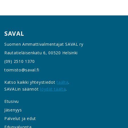
SAVAL
Suomen Ammattivalmentajat SAVAL ry
Rautatieläisenkatu 6, 00520 Helsinki
(09) 2510 1370
toimisto@saval.fi
Katso kaikki yhteystiedot
täältä
.
SAVALin säännöt
löydät täältä
.
Etusivu
Jäsenyys
Palvelut ja edut
Edunvalvonta