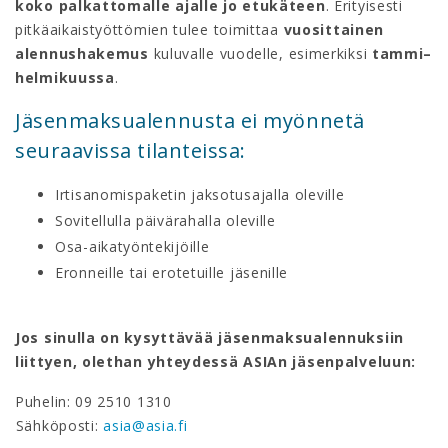
koko palkattomalle ajalle jo etukäteen
. Erityisesti
pitkäaikaistyöttömien tulee toimittaa
vuosittainen
alennushakemus
kuluvalle vuodelle, esimerkiksi
tammi–
helmikuussa
.
Jäsenmaksualennusta ei myönnetä
seuraavissa tilanteissa:
Irtisanomispaketin jaksotusajalla oleville
Sovitellulla päivärahalla oleville
Osa-aikatyöntekijöille
Eronneille tai erotetuille jäsenille
Jos sinulla on kysyttävää jäsenmaksualennuksiin
liittyen, olethan yhteydessä ASIAn jäsenpalveluun:
Puhelin: 09 2510 1310
️Sähköposti:
asia@asia.fi