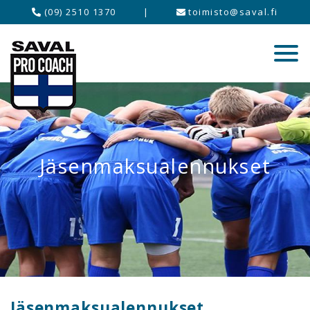
(09) 2510 1370
|
toimisto@saval.fi
Jäsenmaksualennukset
Jäsenmaksualennukset