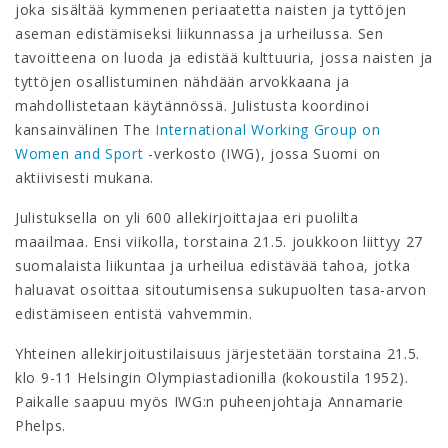
joka sisältää kymmenen periaatetta naisten ja tyttöjen
aseman edistämiseksi liikunnassa ja urheilussa. Sen
tavoitteena on luoda ja edistää kulttuuria, jossa naisten ja
tyttöjen osallistuminen nähdään arvokkaana ja
mahdollistetaan käytännössä. Julistusta koordinoi
kansainvälinen The
International Working Group on
Women and Sport
-verkosto (IWG), jossa Suomi on
aktiivisesti mukana.
Julistuksella on yli 600 allekirjoittajaa eri puolilta
maailmaa. Ensi viikolla, torstaina 21.5. joukkoon liittyy 27
suomalaista liikuntaa ja urheilua edistävää tahoa, jotka
haluavat osoittaa sitoutumisensa sukupuolten tasa-arvon
edistämiseen entistä vahvemmin.
Yhteinen allekirjoitustilaisuus järjestetään torstaina 21.5.
klo 9-11 Helsingin Olympiastadionilla (kokoustila 1952).
Paikalle saapuu myös IWG:n puheenjohtaja Annamarie
Phelps.