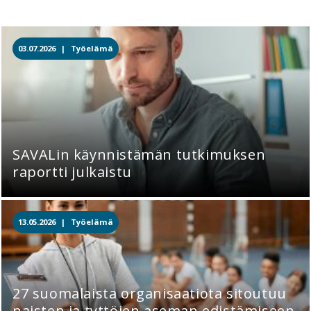
03.07.2026 |
Työelämä
SAVALin käynnistämän tutkimuksen
raportti julkaistu
13.05.2026 |
Työelämä
27 suomalaista organisaatiota sitoutuu
naisten ja tyttöjen aseman edistämiseen