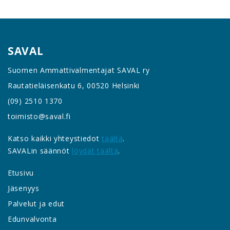
SAVAL
Suomen Ammattivalmentajat SAVAL ry
Rautatieläisenkatu 6, 00520 Helsinki
(09) 2510 1370
toimisto@saval.fi
Katso kaikki yhteystiedot
täältä
.
SAVALin säännöt
löydät täältä
.
Etusivu
Jäsenyys
Palvelut ja edut
Edunvalvonta