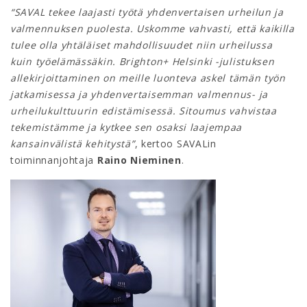
“SAVAL tekee laajasti työtä yhdenvertaisen urheilun ja
valmennuksen puolesta. Uskomme vahvasti, että kaikilla
tulee olla yhtäläiset mahdollisuudet niin urheilussa
kuin työelämässäkin. Brighton+ Helsinki -julistuksen
allekirjoittaminen on meille luonteva askel tämän työn
jatkamisessa ja yhdenvertaisemman valmennus- ja
urheilukulttuurin edistämisessä. Sitoumus vahvistaa
tekemistämme ja kytkee sen osaksi laajempaa
kansainvälistä kehitystä”
, kertoo SAVALin
toiminnanjohtaja
Raino Nieminen
.