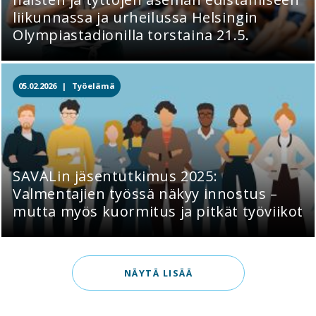
liikunnassa ja urheilussa Helsingin
Olympiastadionilla torstaina 21.5.
05.02.2026 |
Työelämä
SAVALin jäsentutkimus 2025:
Valmentajien työssä näkyy innostus –
mutta myös kuormitus ja pitkät työviikot
NÄYTÄ LISÄÄ