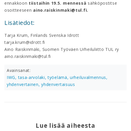
ennakkoon
tiistaihin 19.5. mennessä
sähköpostitse
osoitteeseen
aino.raiskinmaki@tul.fi.
Lisätiedot:
Tarja Krum, Finlands Svenska Idrott
tarja.krum@idrott.fi
Aino Raiskinmäki, Suomen Työväen Urheiluliitto TUL ry
aino.raiskinmaki@tul.fi
Avainsanat:
IWG,
tasa-arvolaki,
työelämä,
urheiluvalmennus,
yhdenvertainen,
yhdenvertaisuus
Lue lisää aiheesta