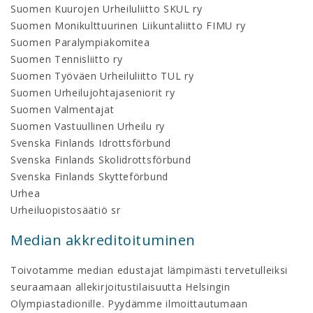
Suomen Kuurojen Urheiluliitto SKUL ry
Suomen Monikulttuurinen Liikuntaliitto FIMU ry
Suomen Paralympiakomitea
Suomen Tennisliitto ry
Suomen Työväen Urheiluliitto TUL ry
Suomen Urheilujohtajaseniorit ry
Suomen Valmentajat
Suomen Vastuullinen Urheilu ry
Svenska Finlands Idrottsförbund
Svenska Finlands Skolidrottsförbund
Svenska Finlands Skytteförbund
Urhea
Urheiluopistosäätiö sr
Median akkreditoituminen
Toivotamme median edustajat lämpimästi tervetulleiksi
seuraamaan allekirjoitustilaisuutta Helsingin
Olympiastadionille. Pyydämme ilmoittautumaan