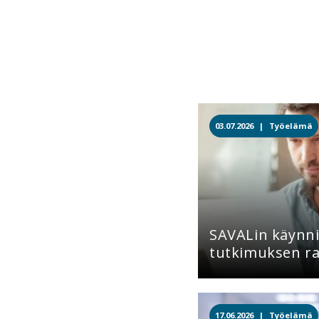
03.07.2026 |
Työelämä
SAVALin käynn
tutkimuksen rap
17.06.2026 |
Työelämä