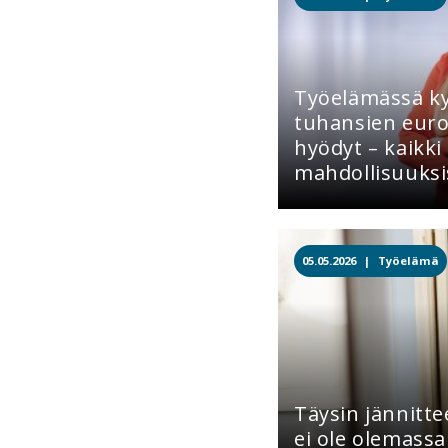
Työelämässä 
tuhansien euro
hyödyt – kaikki 
mahdollisuuksi
05.05.2026 |
Työelämä
Täysin jännitt
ei ole olemassa