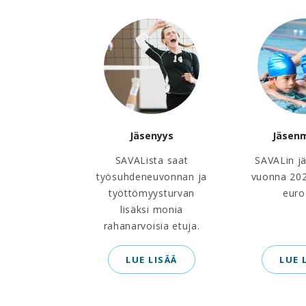
Jäsenyys
Jäsen
SAVALista saat
SAVALin j
työsuhdeneuvonnan ja
vuonna 202
työttömyysturvan
euro
lisäksi monia
rahanarvoisia etuja.
LUE LISÄÄ
LUE 