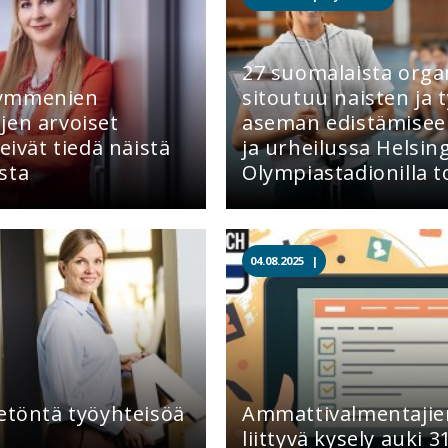
27 suomalaista orga
kymmenien
sitoutuu naisten ja 
jen arvoiset
aseman edistämisee
eivät tiedä näistä
ja urheilussa Helsin
sta
Olympiastadionilla t
04.08.2025 |
eetöntä työyhteisöä
Ammattivalmentajien
liittyvä kysely auki 31