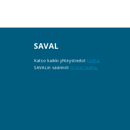
SAVAL
Katso kaikki yhteystiedot
täältä
.
SAVALin säännöt
löydät täältä
.