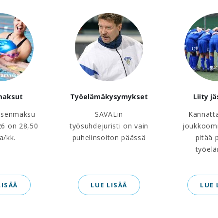
maksut
Työelämäkysymykset
Liity j
äsenmaksu
SAVALin
Kannatt
6 on 28,50
työsuhdejuristi on vain
joukkoom
a/kk.
puhelinsoiton päässä
pitää 
työel
LISÄÄ
LUE LISÄÄ
LUE 