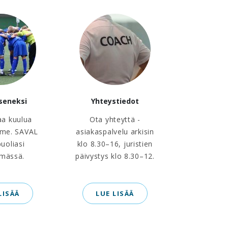
äseneksi
Yhteystiedot
aa kuulua
Ota yhteyttä -
me. SAVAL
asiakaspalvelu arkisin
puoliasi
klo 8.30–16, juristien
ämässä.
päivystys klo 8.30–12.
LISÄÄ
LUE LISÄÄ