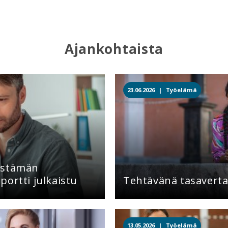
Ajankohtaista
23.06.2026 |
Työelämä
istämän
ortti julkaistu
Tehtävänä tasavert
13.05.2026 |
Työelämä