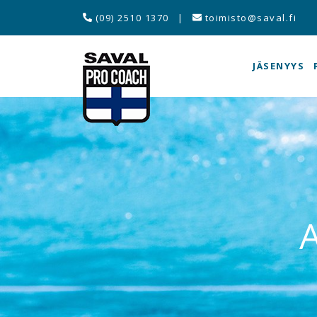
(09) 2510 1370
|
toimisto@saval.fi
JÄSENYYS