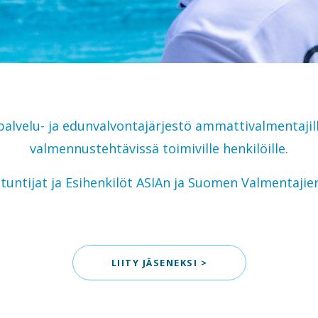
alvelu- ja edunvalvontajärjestö ammattivalmentajill
valmennustehtävissä toimiville henkilöille.
tuntijat ja Esihenkilöt ASIAn ja Suomen Valmentajien
LIITY JÄSENEKSI >