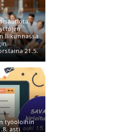
nisaatiota
tyttöjen
n liikunnassa
gin
orstaina 21.5.
 työoloihin
.8. asti