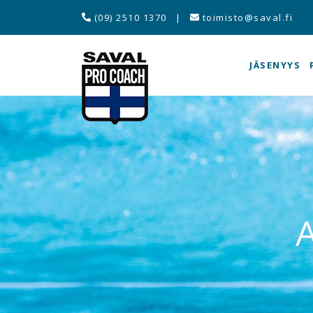
(09) 2510 1370
|
toimisto@saval.fi
JÄSENYYS