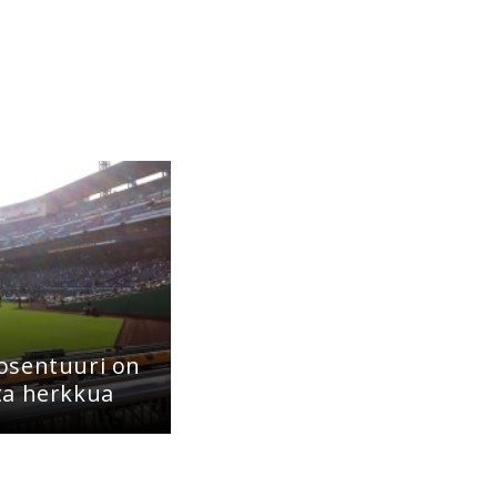
osentuuri on
ta herkkua