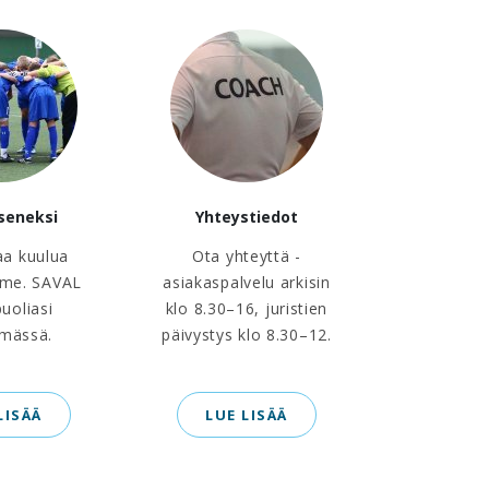
äseneksi
Yhteystiedot
aa kuulua
Ota yhteyttä -
me. SAVAL
asiakaspalvelu arkisin
puoliasi
klo 8.30–16, juristien
ämässä.
päivystys klo 8.30–12.
LISÄÄ
LUE LISÄÄ