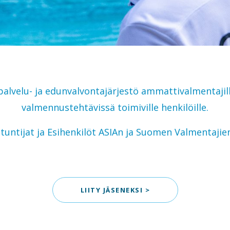
alvelu- ja edunvalvontajärjestö ammattivalmentajill
valmennustehtävissä toimiville henkilöille.
tuntijat ja Esihenkilöt ASIAn ja Suomen Valmentajien
LIITY JÄSENEKSI >