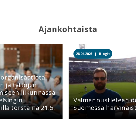
Ajankohtaista
28.04.2025 |
Blogit
 organisaatiota
n ja tyttöjen
iseen liikunnassa
elsingin
Valmennustieteen d
lla torstaina 21.5.
Suomessa harvinais