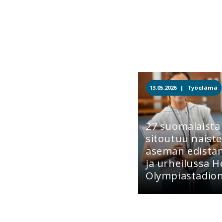
13.05.2026 |
Työelämä
27 suomalaista
sitoutuu naiste
aseman edistäm
ja urheilussa H
Olympiastadioni