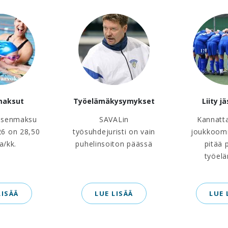
maksut
Työelämäkysymykset
Liity j
äsenmaksu
SAVALin
Kannatt
6 on 28,50
työsuhdejuristi on vain
joukkoom
a/kk.
puhelinsoiton päässä
pitää 
työel
LISÄÄ
LUE LISÄÄ
LUE 