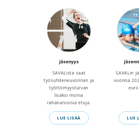
Jäsenyys
Jäsen
SAVALista saat
SAVALin j
työsuhdeneuvonnan ja
vuonna 202
työttömyysturvan
euro
lisäksi monia
rahanarvoisia etuja.
LUE LISÄÄ
LUE 