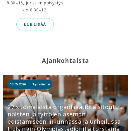
8.30–16, juristien päivystys
klo 8.30–12.
LUE LISÄÄ
Ajankohtaista
13.05.2026 |
Työelämä
27 suomalaista organisaatiota sitoutuu
naisten ja tyttöjen aseman
edistämiseen liikunnassa ja urheilussa
Helsingin Olympiastadionilla torstaina