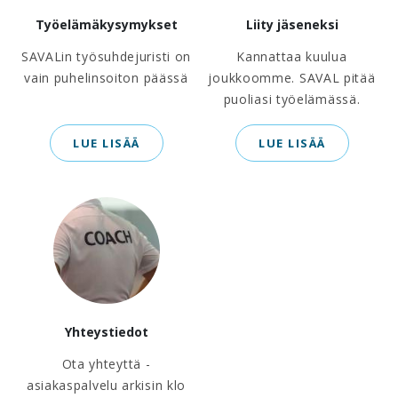
Työelämäkysymykset
Liity jäseneksi
SAVALin työsuhdejuristi on
Kannattaa kuulua
vain puhelinsoiton päässä
joukkoomme. SAVAL pitää
puoliasi työelämässä.
LUE LISÄÄ
LUE LISÄÄ
Yhteystiedot
Ota yhteyttä -
asiakaspalvelu arkisin klo