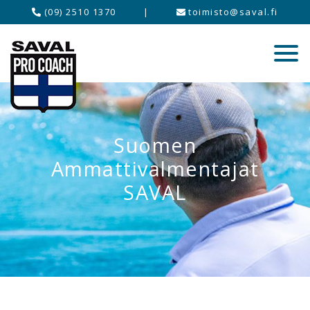
(09) 2510 1370
|
toimisto@saval.fi
Suomen
Ammattivalmentajat
SAVAL