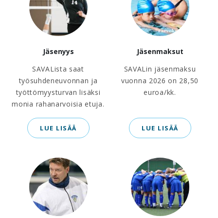
Jäsenyys
Jäsenmaksut
SAVALista saat
SAVALin jäsenmaksu
työsuhdeneuvonnan ja
vuonna 2026 on 28,50
työttömyysturvan lisäksi
euroa/kk.
monia rahanarvoisia etuja.
LUE LISÄÄ
LUE LISÄÄ