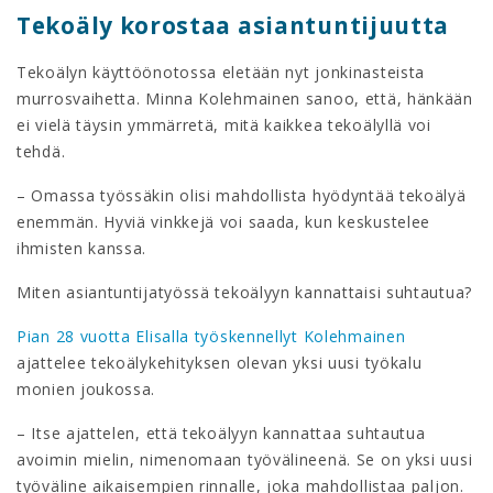
Tekoäly korostaa asiantuntijuutta
Tekoälyn käyttöönotossa eletään nyt jonkinasteista
murrosvaihetta. Minna Kolehmainen sanoo, että, hänkään
ei vielä täysin ymmärretä, mitä kaikkea tekoälyllä voi
tehdä.
– Omassa työssäkin olisi mahdollista hyödyntää tekoälyä
enemmän. Hyviä vinkkejä voi saada, kun keskustelee
ihmisten kanssa.
Miten asiantuntijatyössä tekoälyyn kannattaisi suhtautua?
Pian 28 vuotta Elisalla työskennellyt Kolehmainen
ajattelee tekoälykehityksen olevan yksi uusi työkalu
monien joukossa.
– Itse ajattelen, että tekoälyyn kannattaa suhtautua
avoimin mielin, nimenomaan työvälineenä. Se on yksi uusi
työväline aikaisempien rinnalle, joka mahdollistaa paljon.