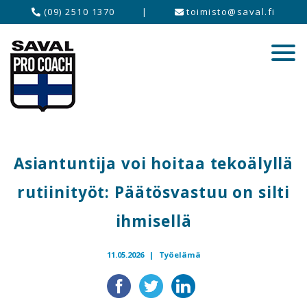
(09) 2510 1370
|
toimisto@saval.fi
Asiantuntija voi hoitaa tekoälyllä
rutiinityöt: Päätösvastuu on silti
ihmisellä
11.05.2026 |
Työelämä