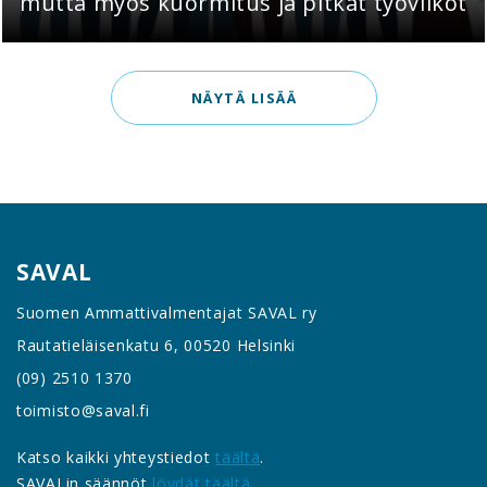
mutta myös kuormitus ja pitkät työviikot
NÄYTÄ LISÄÄ
SAVAL
Suomen Ammattivalmentajat SAVAL ry
Rautatieläisenkatu 6, 00520 Helsinki
(09) 2510 1370
toimisto@saval.fi
Katso kaikki yhteystiedot
täältä
.
SAVALin säännöt
löydät täältä
.