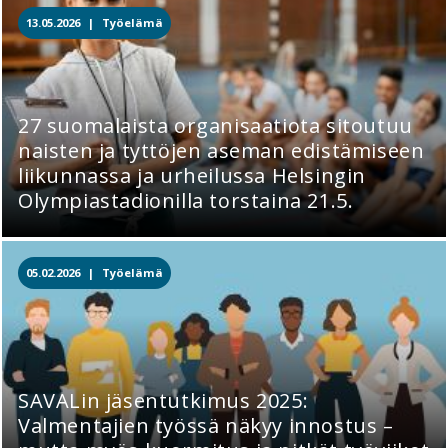
13.05.2026 |
Työelämä
27 suomalaista organisaatiota sitoutuu
naisten ja tyttöjen aseman edistämiseen
liikunnassa ja urheilussa Helsingin
Olympiastadionilla torstaina 21.5.
05.02.2026 |
Työelämä
SAVALin jäsentutkimus 2025:
Valmentajien työssä näkyy innostus –