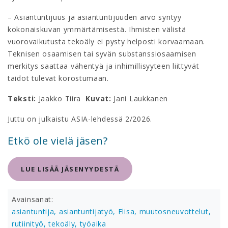
– Asiantuntijuus ja asiantuntijuuden arvo syntyy
kokonaiskuvan ymmärtämisestä. Ihmisten välistä
vuorovaikutusta tekoäly ei pysty helposti korvaamaan.
Teknisen osaamisen tai syvän substanssiosaamisen
merkitys saattaa vähentyä ja inhimillisyyteen liittyvät
taidot tulevat korostumaan.
Teksti:
Jaakko Tiira
Kuvat:
Jani Laukkanen
Juttu on julkaistu ASIA-lehdessä 2/2026.
Etkö ole vielä jäsen?
LUE LISÄÄ JÄSENYYDESTÄ
Avainsanat:
asiantuntija,
asiantuntijatyö,
Elisa,
muutosneuvottelut,
rutiinityö,
tekoäly,
työaika