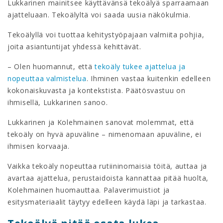
Lukkarinen mainitsee käyttävänsä tekoälyä sparraamaan
ajatteluaan. Tekoälyltä voi saada uusia näkökulmia.
Tekoälyllä voi tuottaa kehitystyöpajaan valmiita pohjia,
joita asiantuntijat yhdessä kehittävät.
– Olen huomannut, että
tekoäly tukee ajattelua ja
nopeuttaa valmistelua
. Ihminen vastaa kuitenkin edelleen
kokonaiskuvasta ja kontekstista. Päätösvastuu on
ihmisellä, Lukkarinen sanoo.
Lukkarinen ja Kolehmainen sanovat molemmat, että
tekoäly on hyvä apuväline – nimenomaan apuväline, ei
ihmisen korvaaja.
Vaikka tekoäly nopeuttaa rutiininomaisia töitä, auttaa ja
avartaa ajattelua, perustaidoista kannattaa pitää huolta,
Kolehmainen huomauttaa. Palaverimuistiot ja
esitysmateriaalit täytyy edelleen käydä läpi ja tarkastaa.