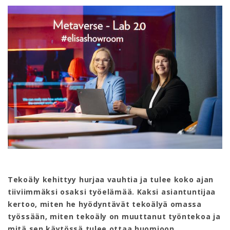
Tekoäly kehittyy hurjaa vauhtia ja tulee koko ajan
tiiviimmäksi osaksi työelämää. Kaksi asiantuntijaa
kertoo, miten he hyödyntävät tekoälyä omassa
työssään, miten tekoäly on muuttanut työntekoa ja
mitä sen käytössä tulee ottaa huomioon.