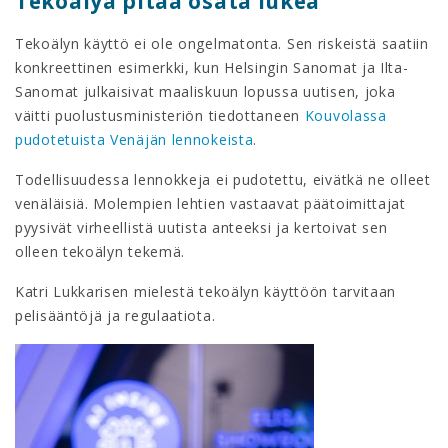
Tekoälyä pitää osata lukea
Tekoälyn käyttö ei ole ongelmatonta. Sen riskeistä saatiin
konkreettinen esimerkki, kun Helsingin Sanomat ja Ilta-
Sanomat julkaisivat maaliskuun lopussa uutisen, joka
väitti puolustusministeriön tiedottaneen
Kouvolassa
pudotetuista Venäjän lennokeista
.
Todellisuudessa lennokkeja ei pudotettu, eivätkä ne olleet
venäläisiä. Molempien lehtien vastaavat päätoimittajat
pyysivät virheellistä uutista anteeksi ja kertoivat sen
olleen tekoälyn tekemä.
Katri Lukkarisen mielestä tekoälyn käyttöön tarvitaan
pelisääntöjä ja regulaatiota.