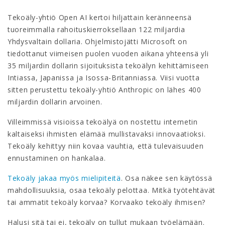
Tekoäly-yhtiö Open AI kertoi hiljattain keränneensä
tuoreimmalla rahoituskierroksellaan 122 miljardia
Yhdysvaltain dollaria. Ohjelmistojätti Microsoft on
tiedottanut viimeisen puolen vuoden aikana yhteensä yli
35 miljardin dollarin sijoituksista tekoälyn kehittämiseen
Intiassa, Japanissa ja Isossa-Britanniassa. Viisi vuotta
sitten perustettu tekoäly-yhtiö Anthropic on lähes 400
miljardin dollarin arvoinen.
Villeimmissä visioissa tekoälyä on nostettu internetin
kaltaiseksi ihmisten elämää mullistavaksi innovaatioksi.
Tekoäly kehittyy niin kovaa vauhtia, että tulevaisuuden
ennustaminen on hankalaa.
Tekoäly jakaa myös mielipiteitä
. Osa näkee sen käytössä
mahdollisuuksia, osaa tekoäly pelottaa. Mitkä työtehtävät
tai ammatit tekoäly korvaa? Korvaako tekoäly ihmisen?
Halusi sitä tai ei, tekoäly on tullut mukaan työelämään.