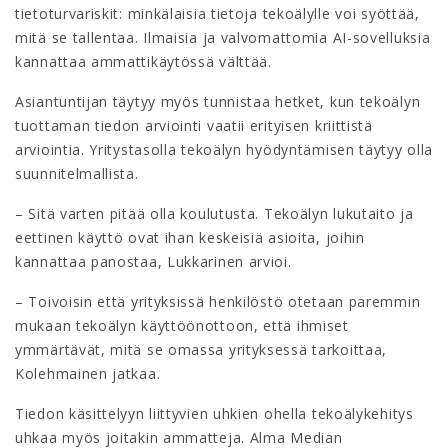
tietoturvariskit: minkälaisia tietoja tekoälylle voi syöttää,
mitä se tallentaa. Ilmaisia ja valvomattomia AI-sovelluksia
kannattaa ammattikäytössä välttää.
Asiantuntijan täytyy myös tunnistaa hetket, kun tekoälyn
tuottaman tiedon arviointi vaatii erityisen kriittistä
arviointia. Yritystasolla tekoälyn hyödyntämisen täytyy olla
suunnitelmallista.
– Sitä varten pitää olla koulutusta. Tekoälyn lukutaito ja
eettinen käyttö ovat ihan keskeisiä asioita, joihin
kannattaa panostaa, Lukkarinen arvioi.
– Toivoisin että yrityksissä henkilöstö otetaan paremmin
mukaan tekoälyn käyttöönottoon, että ihmiset
ymmärtävät, mitä se omassa yrityksessä tarkoittaa,
Kolehmainen jatkaa.
Tiedon käsittelyyn liittyvien uhkien ohella tekoälykehitys
uhkaa myös joitakin ammatteja. Alma Median