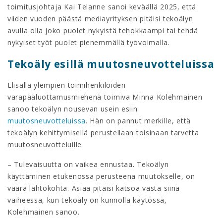
toimitusjohtaja Kai Telanne sanoi keväällä 2025, että
viiden vuoden päästä mediayrityksen pitäisi tekoälyn
avulla olla joko puolet nykyistä tehokkaampi tai tehdä
nykyiset työt puolet pienemmällä työvoimalla.
Tekoäly esillä muutosneuvotteluissa
Elisalla ylempien toimihenkilöiden
varapääluottamusmiehenä toimiva Minna Kolehmainen
sanoo tekoälyn nousevan usein esiin
muutosneuvotteluissa
. Hän on pannut merkille, että
tekoälyn kehittymisellä perustellaan toisinaan tarvetta
muutosneuvotteluille
– Tulevaisuutta on vaikea ennustaa. Tekoälyn
käyttäminen etukenossa perusteena muutokselle, on
väärä lähtökohta. Asiaa pitäisi katsoa vasta siinä
vaiheessa, kun tekoäly on kunnolla käytössä,
Kolehmainen sanoo.