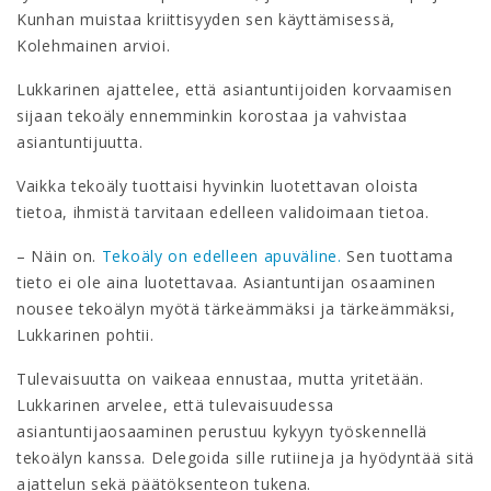
Kunhan muistaa kriittisyyden sen käyttämisessä,
Kolehmainen arvioi.
Lukkarinen ajattelee, että asiantuntijoiden korvaamisen
sijaan tekoäly ennemminkin korostaa ja vahvistaa
asiantuntijuutta.
Vaikka tekoäly tuottaisi hyvinkin luotettavan oloista
tietoa, ihmistä tarvitaan edelleen validoimaan tietoa.
– Näin on.
Tekoäly on edelleen apuväline.
Sen tuottama
tieto ei ole aina luotettavaa. Asiantuntijan osaaminen
nousee tekoälyn myötä tärkeämmäksi ja tärkeämmäksi,
Lukkarinen pohtii.
Tulevaisuutta on vaikeaa ennustaa, mutta yritetään.
Lukkarinen arvelee, että tulevaisuudessa
asiantuntijaosaaminen perustuu kykyyn työskennellä
tekoälyn kanssa. Delegoida sille rutiineja ja hyödyntää sitä
ajattelun sekä päätöksenteon tukena.