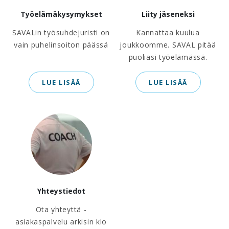
Työelämäkysymykset
Liity jäseneksi
SAVALin työsuhdejuristi on
Kannattaa kuulua
vain puhelinsoiton päässä
joukkoomme. SAVAL pitää
puoliasi työelämässä.
LUE LISÄÄ
LUE LISÄÄ
Yhteystiedot
Ota yhteyttä -
asiakaspalvelu arkisin klo