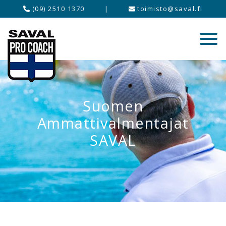
(09) 2510 1370
|
toimisto@saval.fi
Suomen
Ammattivalmentajat
SAVAL