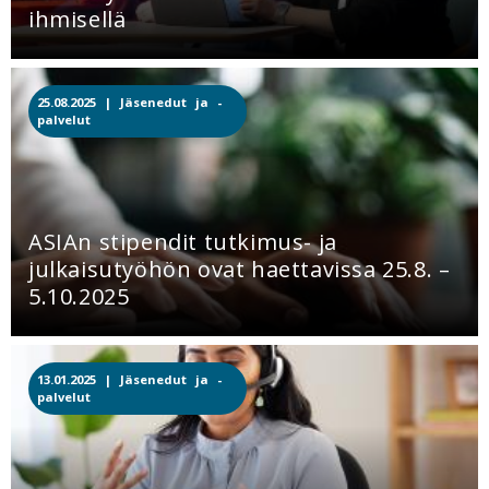
ihmisellä
25.08.2025 |
Jäsenedut ja -
palvelut
ASIAn stipendit tutkimus- ja
julkaisutyöhön ovat haettavissa 25.8. –
5.10.2025
13.01.2025 |
Jäsenedut ja -
palvelut