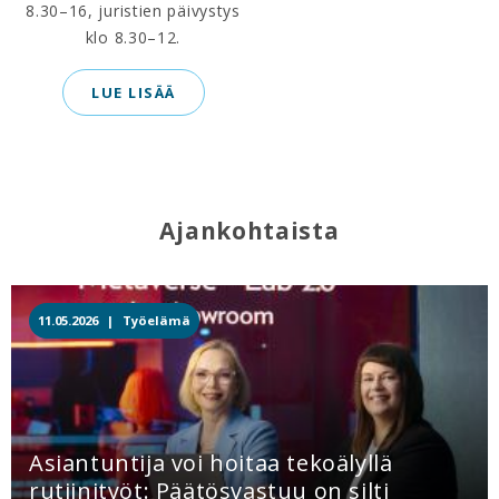
8.30–16, juristien päivystys
klo 8.30–12.
LUE LISÄÄ
Ajankohtaista
11.05.2026 |
Työelämä
Asiantuntija voi hoitaa tekoälyllä
rutiinityöt: Päätösvastuu on silti