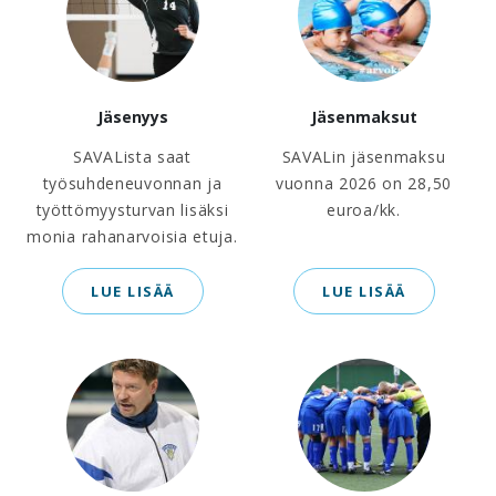
Jäsenyys
Jäsenmaksut
SAVALista saat
SAVALin jäsenmaksu
työsuhdeneuvonnan ja
vuonna 2026 on 28,50
työttömyysturvan lisäksi
euroa/kk.
monia rahanarvoisia etuja.
LUE LISÄÄ
LUE LISÄÄ