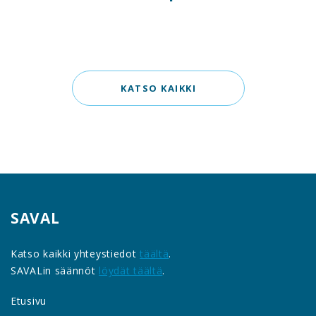
KATSO KAIKKI
SAVAL
Katso kaikki yhteystiedot
täältä
.
SAVALin säännöt
löydät täältä
.
Etusivu