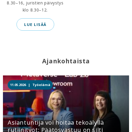
8.30–16, juristien päivystys
klo 8.30–12.
LUE LISÄÄ
Ajankohtaista
11.05.2026 |
Työelämä
Asiantuntija voi hoitaa tekoälyllä
rutiinityöt: Päätösvastuu on silti