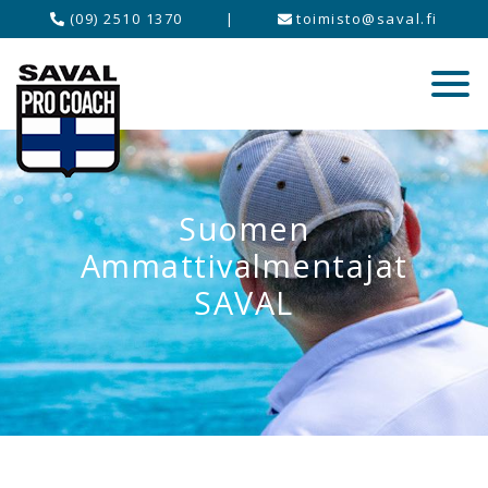
(09) 2510 1370
|
toimisto@saval.fi
Suomen
Ammattivalmentajat
SAVAL