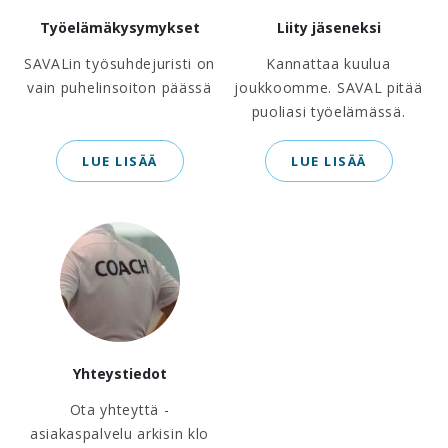
Työelämäkysymykset
Liity jäseneksi
SAVALin työsuhdejuristi on
Kannattaa kuulua
vain puhelinsoiton päässä
joukkoomme. SAVAL pitää
puoliasi työelämässä.
LUE LISÄÄ
LUE LISÄÄ
Yhteystiedot
Ota yhteyttä -
asiakaspalvelu arkisin klo