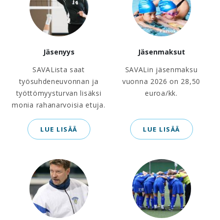
Jäsenyys
Jäsenmaksut
SAVALista saat
SAVALin jäsenmaksu
työsuhdeneuvonnan ja
vuonna 2026 on 28,50
työttömyysturvan lisäksi
euroa/kk.
monia rahanarvoisia etuja.
LUE LISÄÄ
LUE LISÄÄ