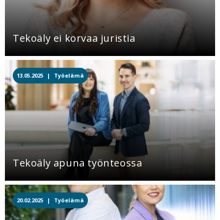
Tekoäly ei korvaa juristia
13.05.2025 |
Työelämä
Tekoäly apuna työnteossa
20.02.2025 |
Työelämä