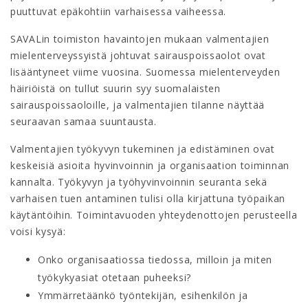
puuttuvat epäkohtiin varhaisessa vaiheessa.
SAVALin toimiston havaintojen mukaan valmentajien
mielenterveyssyistä johtuvat sairauspoissaolot ovat
lisääntyneet viime vuosina. Suomessa mielenterveyden
häiriöistä on tullut suurin syy suomalaisten
sairauspoissaoloille, ja valmentajien tilanne näyttää
seuraavan samaa suuntausta.
Valmentajien työkyvyn tukeminen ja edistäminen ovat
keskeisiä asioita hyvinvoinnin ja organisaation toiminnan
kannalta. Työkyvyn ja työhyvinvoinnin seuranta sekä
varhaisen tuen antaminen tulisi olla kirjattuna työpaikan
käytäntöihin. Toimintavuoden yhteydenottojen perusteella
voisi kysyä:
Onko organisaatiossa tiedossa, milloin ja miten
työkykyasiat otetaan puheeksi?
Ymmärretäänkö työntekijän, esihenkilön ja