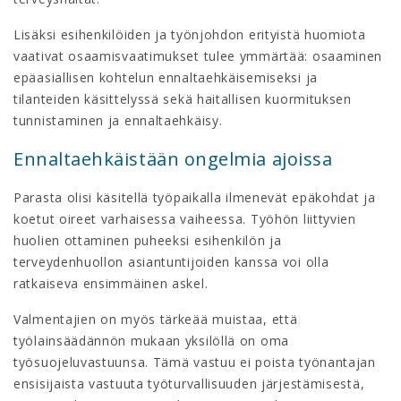
Lisäksi esihenkilöiden ja työnjohdon erityistä huomiota
vaativat osaamisvaatimukset tulee ymmärtää: osaaminen
epäasiallisen kohtelun ennaltaehkäisemiseksi ja
tilanteiden käsittelyssä sekä haitallisen kuormituksen
tunnistaminen ja ennaltaehkäisy.
Ennaltaehkäistään ongelmia ajoissa
Parasta olisi käsitellä työpaikalla ilmenevät epäkohdat ja
koetut oireet varhaisessa vaiheessa. Työhön liittyvien
huolien ottaminen puheeksi esihenkilön ja
terveydenhuollon asiantuntijoiden kanssa voi olla
ratkaiseva ensimmäinen askel.
Valmentajien on myös tärkeää muistaa, että
työlainsäädännön mukaan yksilöllä on oma
työsuojeluvastuunsa. Tämä vastuu ei poista työnantajan
ensisijaista vastuuta työturvallisuuden järjestämisestä,