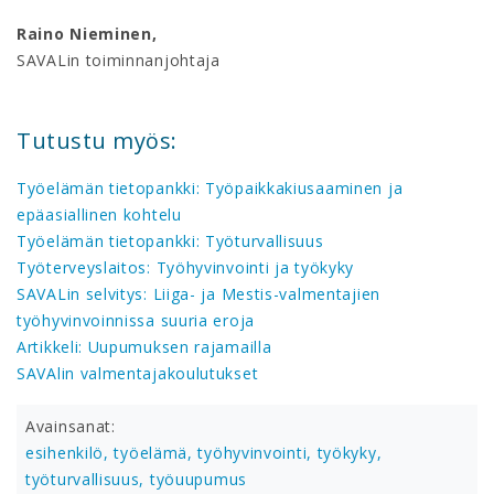
Raino Nieminen,
SAVALin toiminnanjohtaja
Tutustu myös:
Työelämän tietopankki: Työpaikkakiusaaminen ja
epäasiallinen kohtelu
Työelämän tietopankki: Työturvallisuus
Työterveyslaitos: Työhyvinvointi ja työkyky
SAVALin selvitys: Liiga- ja Mestis-valmentajien
työhyvinvoinnissa suuria eroja
Artikkeli: Uupumuksen rajamailla
SAVAlin valmentajakoulutukset
Avainsanat:
esihenkilö,
työelämä,
työhyvinvointi,
työkyky,
työturvallisuus,
työuupumus