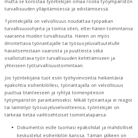
mutta se korostaa työntekijän omaa roolia työympäristön
turvallisuuden ylläpitämisessä ja edistämisessä.
Työntekijällä on velvollisuus noudattaa työpaikan
turvallisuusohjeita ja toimia siten, ettei hänen toimintansa
vaaranna muiden turvallisuutta. Hänen on myös
ilmoitettava työnantajalle tai työsuojeluvaltuutetulle
havaitsemistaan vaaroista ja puutteista sekä
osallistuttava työn turvallisuuden kehittämiseen ja
yhteiseen työturvallisuustoimintaan.
Jos työntekijänä tuot esiin työhyvinvointia heikentäviä
epäkohtia esihenkilöllesi, työnantajalla on velvollisuus
puuttua tilanteeseen ja ryhtyä toimenpiteisiin
työympäristön parantamiseksi. Mikäli työnantaja ei reagoi
tai laiminlyö työsuojeluvelvoitteensa, työntekijän on
tärkeää tietää vaihtoehtoiset toimintatapansa:
Dokumentoi esille tuomasi epäkohdat ja mahdolliset
keskustelut esihenkilön kanssa. Tämän jälkeen on