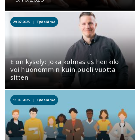
29.07.2025 |
Työelämä
Elon kysely: Joka kolmas esihenkilö
voi huonommin kuin puoli vuotta
sitten
11.05.2025 |
Työelämä