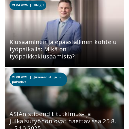
21.04.2026 |
Blogit
Kiusaaminen ja epäasiallinen kohtelu
työpaikalla: Mikä on
työpaikkakiusaamista?
25.08.2025 |
Jäsenedut ja -
palvelut
ASIAn stipendit tutkimus- ja
julkaisutyöhön ovat haettavissa 25.8.
– 5.10.2025