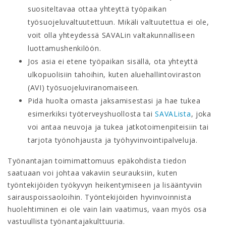
suositeltavaa ottaa yhteyttä työpaikan
työsuojeluvaltuutettuun. Mikäli valtuutettua ei ole,
voit olla yhteydessä SAVALin valtakunnalliseen
luottamushenkilöön.
Jos asia ei etene työpaikan sisällä, ota yhteyttä
ulkopuolisiin tahoihin, kuten aluehallintoviraston
(AVI) työsuojeluviranomaiseen.
Pidä huolta omasta jaksamisestasi ja hae tukea
esimerkiksi työterveyshuollosta tai
SAVALista
, joka
voi antaa neuvoja ja tukea jatkotoimenpiteisiin tai
tarjota työnohjausta ja työhyvinvointipalveluja.
Työnantajan toimimattomuus epäkohdista tiedon
saatuaan voi johtaa vakaviin seurauksiin, kuten
työntekijöiden työkyvyn heikentymiseen ja lisääntyviin
sairauspoissaoloihin. Työntekijöiden hyvinvoinnista
huolehtiminen ei ole vain lain vaatimus, vaan myös osa
vastuullista työnantajakulttuuria.