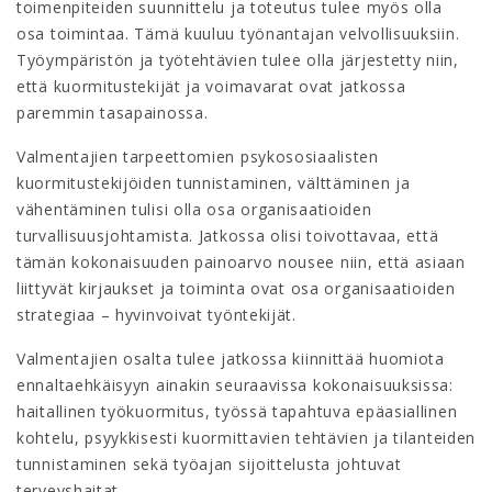
toimenpiteiden suunnittelu ja toteutus tulee myös olla
osa toimintaa. Tämä kuuluu työnantajan velvollisuuksiin.
Työympäristön ja työtehtävien tulee olla järjestetty niin,
että kuormitustekijät ja voimavarat ovat jatkossa
paremmin tasapainossa.
Valmentajien tarpeettomien psykososiaalisten
kuormitustekijöiden tunnistaminen, välttäminen ja
vähentäminen tulisi olla osa organisaatioiden
turvallisuusjohtamista. Jatkossa olisi toivottavaa, että
tämän kokonaisuuden painoarvo nousee niin, että asiaan
liittyvät kirjaukset ja toiminta ovat osa organisaatioiden
strategiaa – hyvinvoivat työntekijät.
Valmentajien osalta tulee jatkossa kiinnittää huomiota
ennaltaehkäisyyn ainakin seuraavissa kokonaisuuksissa:
haitallinen työkuormitus, työssä tapahtuva epäasiallinen
kohtelu, psyykkisesti kuormittavien tehtävien ja tilanteiden
tunnistaminen sekä työajan sijoittelusta johtuvat
terveyshaitat.