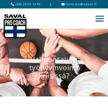
(09) 2510 1370
|
toimisto@saval.fi
Valmentajien
työhyvinvointi
kriisissä?