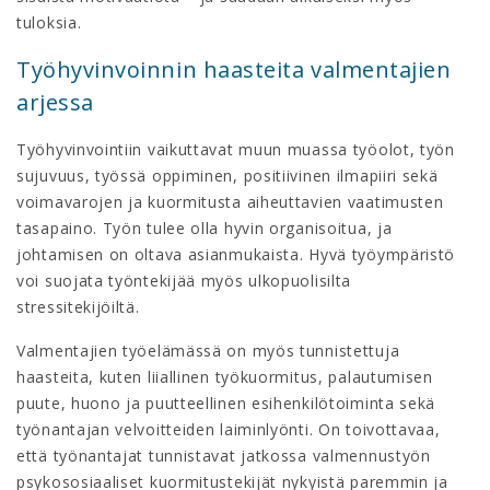
tuloksia.
Työhyvinvoinnin haasteita valmentajien
arjessa
Työhyvinvointiin vaikuttavat muun muassa työolot, työn
sujuvuus, työssä oppiminen, positiivinen ilmapiiri sekä
voimavarojen ja kuormitusta aiheuttavien vaatimusten
tasapaino. Työn tulee olla hyvin organisoitua, ja
johtamisen on oltava asianmukaista. Hyvä työympäristö
voi suojata työntekijää myös ulkopuolisilta
stressitekijöiltä.
Valmentajien työelämässä on myös tunnistettuja
haasteita, kuten liiallinen työkuormitus, palautumisen
puute, huono ja puutteellinen esihenkilötoiminta sekä
työnantajan velvoitteiden laiminlyönti. On toivottavaa,
että työnantajat tunnistavat jatkossa valmennustyön
psykososiaaliset kuormitustekijät nykyistä paremmin ja