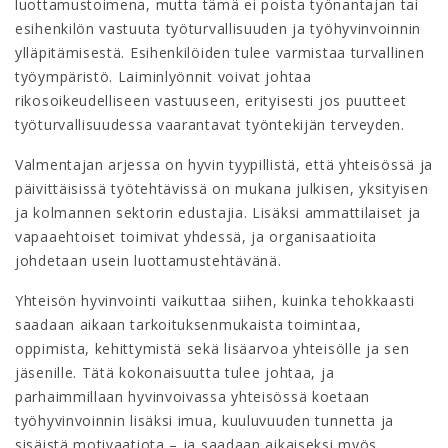
luottamustoimena, mutta tämä ei poista työnantajan tai
esihenkilön vastuuta työturvallisuuden ja työhyvinvoinnin
ylläpitämisestä. Esihenkilöiden tulee varmistaa turvallinen
työympäristö. Laiminlyönnit voivat johtaa
rikosoikeudelliseen vastuuseen, erityisesti jos puutteet
työturvallisuudessa vaarantavat työntekijän terveyden.
Valmentajan arjessa on hyvin tyypillistä, että yhteisössä ja
päivittäisissä työtehtävissä on mukana julkisen, yksityisen
ja kolmannen sektorin edustajia. Lisäksi ammattilaiset ja
vapaaehtoiset toimivat yhdessä, ja organisaatioita
johdetaan usein luottamustehtävänä.
Yhteisön hyvinvointi vaikuttaa siihen, kuinka tehokkaasti
saadaan aikaan tarkoituksenmukaista toimintaa,
oppimista, kehittymistä sekä lisäarvoa yhteisölle ja sen
jäsenille. Tätä kokonaisuutta tulee johtaa, ja
parhaimmillaan hyvinvoivassa yhteisössä koetaan
työhyvinvoinnin lisäksi imua, kuuluvuuden tunnetta ja
sisäistä motivaatiota – ja saadaan aikaiseksi myös