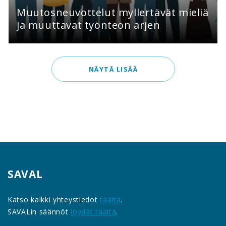
Muutosneuvottelut myllertävät mieliä
ja muuttavat työnteon arjen
NÄYTÄ LISÄÄ
SAVAL
Katso kaikki yhteystiedot
täältä
.
SAVALin säännöt
löydät täältä
.