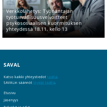
Verkkolähetys: Työnantajan
työturvallisuusvelvoitteet
psykososiaalisen kuormituksen
yhteydessä 18.11. kello 13
SAVAL
Katso kaikki yhteystiedot
täältä
.
SAVALin säännöt
löydät täältä
.
Etusivu
Jäsenyys