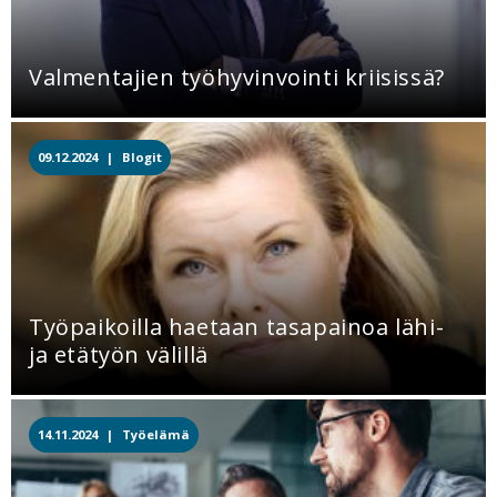
Valmentajien työhyvinvointi kriisissä?
09.12.2024 |
Blogit
Työpaikoilla haetaan tasapainoa lähi-
ja etätyön välillä
14.11.2024 |
Työelämä