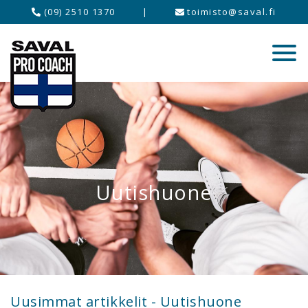
(09) 2510 1370
|
toimisto@saval.fi
Uutishuone
Uusimmat artikkelit - Uutishuone