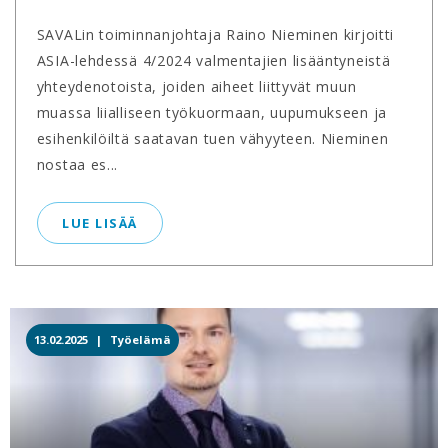
SAVALin toiminnanjohtaja Raino Nieminen kirjoitti
ASIA-lehdessä 4/2024 valmentajien lisääntyneistä
yhteydenotoista, joiden aiheet liittyvät muun
muassa liialliseen työkuormaan, uupumukseen ja
esihenkilöiltä saatavan tuen vähyyteen. Nieminen
nostaa es...
LUE LISÄÄ
13.02.2025 |
Työelämä