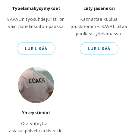
Työelämäkysymykset
Liity jäseneksi
SAVALin työsuhdejuristi on
Kannattaa kuulua
vain puhelinsoiton päässä
joukkoomme. SAVAL pitää
puoliasi työelämässä.
LUE LISÄÄ
LUE LISÄÄ
Yhteystiedot
Ota yhteyttä -
asiakaspalvelu arkisin klo