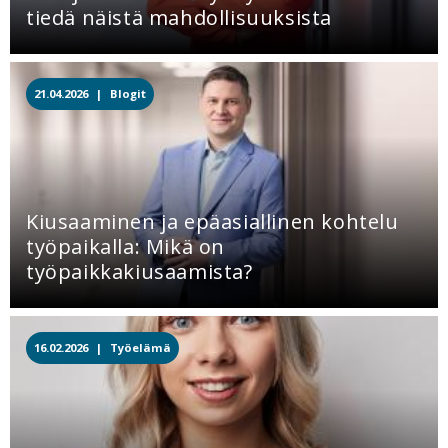
tiedä näistä mahdollisuuksista
21.04.2026 |
Blogit
Kiusaaminen ja epäasiallinen kohtelu
työpaikalla: Mikä on
työpaikkakiusaamista?
16.02.2026 |
Työelämä