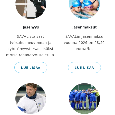
Jäsenyys
Jäsenmaksut
SAVALista saat
SAVALin jäsenmaksu
työsuhdeneuvonnan ja
vuonna 2026 on 28,50
työttömyysturvan lisäksi
euroa/kk.
monia rahanarvoisia etuja.
LUE LISÄÄ
LUE LISÄÄ