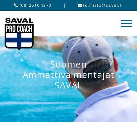
(09) 2510 1370
|
toimisto@saval.fi
Suomen
Ammattivalmentajat
SAVAL