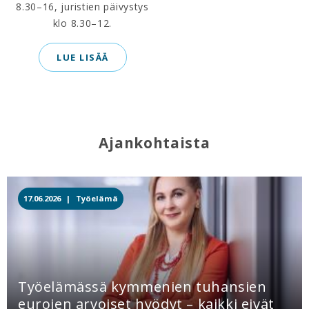
8.30–16, juristien päivystys
klo 8.30–12.
LUE LISÄÄ
Ajankohtaista
17.06.2026 |
Työelämä
Työelämässä kymmenien tuhansien
eurojen arvoiset hyödyt – kaikki eivät