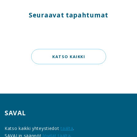
Seuraavat tapahtumat
KATSO KAIKKI
SAVAL
Katso kaikki yhteystiedot
täältä
.
SAVALin säännöt
löydät täältä
.