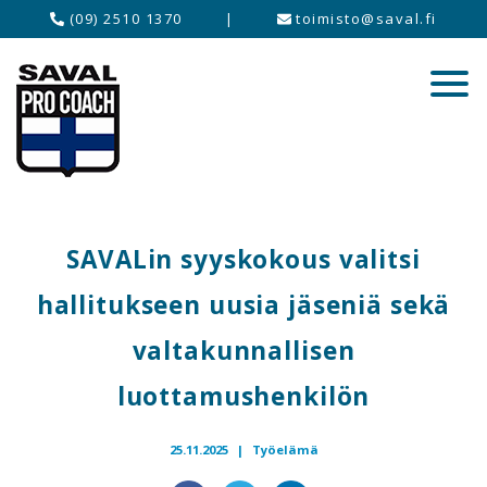
(09) 2510 1370
|
toimisto@saval.fi
SAVALin syyskokous valitsi
hallitukseen uusia jäseniä sekä
valtakunnallisen
luottamushenkilön
25.11.2025 |
Työelämä