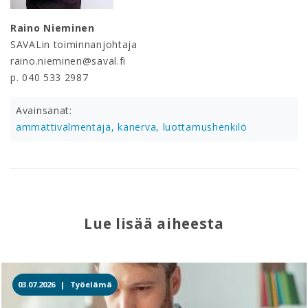
Raino Nieminen
SAVALin toiminnanjohtaja
raino.nieminen@saval.fi
p. 040 533 2987
Avainsanat:
ammattivalmentaja,
kanerva,
luottamushenkilö
Lue lisää aiheesta
03.07.2026 |
Työelämä