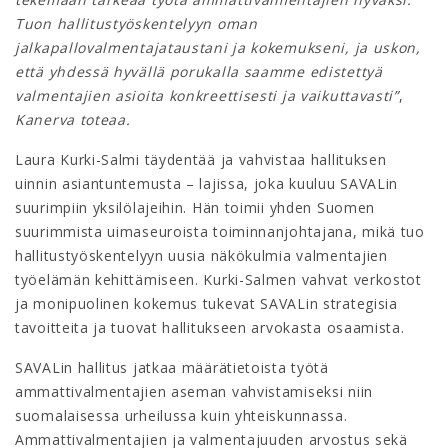
Tuon hallitustyöskentelyyn oman
jalkapallovalmentajataustani ja kokemukseni, ja uskon,
että yhdessä hyvällä porukalla saamme edistettyä
valmentajien asioita konkreettisesti ja vaikuttavasti”
,
Kanerva toteaa.
Laura Kurki-Salmi täydentää ja vahvistaa hallituksen
uinnin asiantuntemusta – lajissa, joka kuuluu SAVALin
suurimpiin yksilölajeihin. Hän toimii yhden Suomen
suurimmista uimaseuroista toiminnanjohtajana, mikä tuo
hallitustyöskentelyyn uusia näkökulmia valmentajien
työelämän kehittämiseen. Kurki-Salmen vahvat verkostot
ja monipuolinen kokemus tukevat SAVALin strategisia
tavoitteita ja tuovat hallitukseen arvokasta osaamista.
SAVALin hallitus jatkaa määrätietoista työtä
ammattivalmentajien aseman vahvistamiseksi niin
suomalaisessa urheilussa kuin yhteiskunnassa.
Ammattivalmentajien ja valmentajuuden arvostus sekä