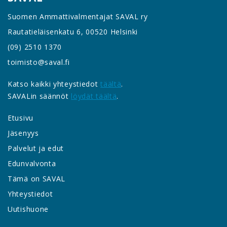
Suomen Ammattivalmentajat SAVAL ry
Rautatieläisenkatu 6, 00520 Helsinki
(09) 2510 1370
toimisto@saval.fi
Katso kaikki yhteystiedot
täältä
.
SAVALin säännöt
löydät täältä
.
Etusivu
Jäsenyys
Palvelut ja edut
Edunvalvonta
Tämä on SAVAL
Yhteystiedot
Uutishuone