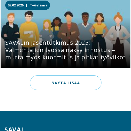
05.02.2026 |
Työelämä
SAVALin jäsentutkimus 2025:
Valmentajien työssä näkyy innostus –
mutta myös kuormitus ja pitkät työviikot
NÄYTÄ LISÄÄ
SAVAL