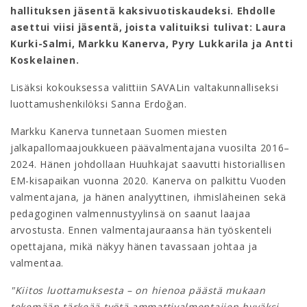
hallituksen jäsentä kaksivuotiskaudeksi. Ehdolle
asettui viisi jäsentä, joista valituiksi tulivat: Laura
Kurki-Salmi, Markku Kanerva, Pyry Lukkarila ja Antti
Koskelainen.
Lisäksi kokouksessa valittiin SAVALin valtakunnalliseksi
luottamushenkilöksi Sanna Erdoğan.
Markku Kanerva tunnetaan Suomen miesten
jalkapallomaajoukkueen päävalmentajana vuosilta 2016–
2024. Hänen johdollaan Huuhkajat saavutti historiallisen
EM-kisapaikan vuonna 2020. Kanerva on palkittu Vuoden
valmentajana, ja hänen analyyttinen, ihmisläheinen sekä
pedagoginen valmennustyylinsä on saanut laajaa
arvostusta. Ennen valmentajauraansa hän työskenteli
opettajana, mikä näkyy hänen tavassaan johtaa ja
valmentaa.
"Kiitos luottamuksesta – on hienoa päästä mukaan
tekemään tärkeää työtä ammattivalmentajien hyväksi.