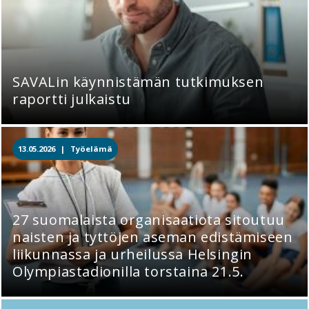
SAVALin käynnistämän tutkimuksen
raportti julkaistu
13.05.2026 |
Työelämä
27 suomalaista organisaatiota sitoutuu
naisten ja tyttöjen aseman edistämiseen
liikunnassa ja urheilussa Helsingin
Olympiastadionilla torstaina 21.5.