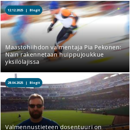
12.12.2025 |
Blogit
Maastohiihdon valmentaja Pia Pekonen:
Näin rakennetaan huippujoukkue
yksilölajissa
28.04.2025 |
Blogit
Valmennustieteen dosentuuri on