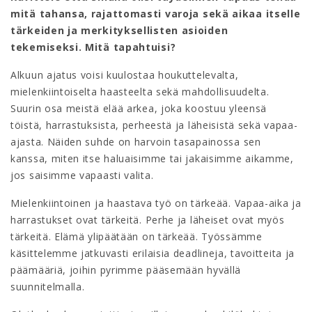
mitä tahansa, rajattomasti varoja sekä aikaa itselle
tärkeiden ja merkityksellisten asioiden
tekemiseksi. Mitä tapahtuisi?
Alkuun ajatus voisi kuulostaa houkuttelevalta,
mielenkiintoiselta haasteelta sekä mahdollisuudelta.
Suurin osa meistä elää arkea, joka koostuu yleensä
töistä, harrastuksista, perheestä ja läheisistä sekä vapaa-
ajasta. Näiden suhde on harvoin tasapainossa sen
kanssa, miten itse haluaisimme tai jakaisimme aikamme,
jos saisimme vapaasti valita.
Mielenkiintoinen ja haastava työ on tärkeää. Vapaa-aika ja
harrastukset ovat tärkeitä. Perhe ja läheiset ovat myös
tärkeitä. Elämä ylipäätään on tärkeää. Työssämme
käsittelemme jatkuvasti erilaisia deadlineja, tavoitteita ja
päämääriä, joihin pyrimme pääsemään hyvällä
suunnitelmalla.