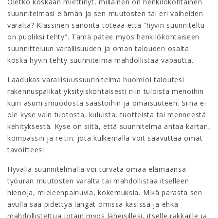
Oletko koskaan miettinyt, millainen on henkilökohtainen
suunnitelmasi elämän ja sen muutosten tai eri vaiheiden
varalta? Klassinen sanonta toteaa että ”hyvin suunniteltu
on puoliksi tehty”. Tämä pätee myös henkilökohtaiseen
suunnitteluun varallisuuden ja oman talouden osalta
koska hyvin tehty suunnitelma mahdollistaa vapautta.
Laadukas varallisuussuunnitelma huomioi taloutesi
rakennuspalikat yksityiskohtaisesti niin tuloista menoihin
kuin asumismuodosta säästöihin ja omaisuuteen. Siinä ei
ole kyse vain tuotosta, kuluista, tuotteista tai menneestä
kehityksestä. Kyse on siitä, että suunnitelma antaa kartan,
kompassin ja reitin. jota kulkemalla voit saavuttaa omat
tavoitteesi.
Hyvällä suunnitelmalla voi turvata omaa elämäänsä
työuran muutosten varalta tai mahdollistaa itselleen
hienoja, mieleenpainuvia, kokemuksia. Mikä parasta sen
avulla saa pidettyä langat omissa käsissä ja ehkä
mahdollistettua jotain myös läheisillesi, itselle rakkaille ja