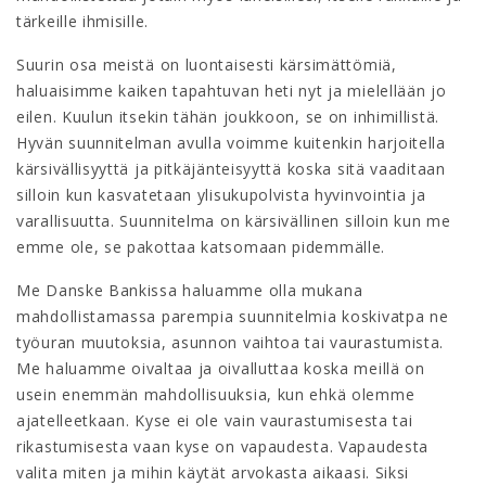
tärkeille ihmisille.
Suurin osa meistä on luontaisesti kärsimättömiä,
haluaisimme kaiken tapahtuvan heti nyt ja mielellään jo
eilen. Kuulun itsekin tähän joukkoon, se on inhimillistä.
Hyvän suunnitelman avulla voimme kuitenkin harjoitella
kärsivällisyyttä ja pitkäjänteisyyttä koska sitä vaaditaan
silloin kun kasvatetaan ylisukupolvista hyvinvointia ja
varallisuutta. Suunnitelma on kärsivällinen silloin kun me
emme ole, se pakottaa katsomaan pidemmälle.
Me Danske Bankissa haluamme olla mukana
mahdollistamassa parempia suunnitelmia koskivatpa ne
työuran muutoksia, asunnon vaihtoa tai vaurastumista.
Me haluamme oivaltaa ja oivalluttaa koska meillä on
usein enemmän mahdollisuuksia, kun ehkä olemme
ajatelleetkaan. Kyse ei ole vain vaurastumisesta tai
rikastumisesta vaan kyse on vapaudesta. Vapaudesta
valita miten ja mihin käytät arvokasta aikaasi. Siksi