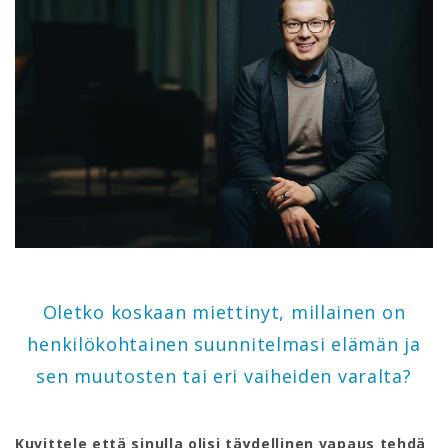
Oletko koskaan miettinyt, millainen on
henkilökohtainen suunnitelmasi elämän ja
sen muutosten tai eri vaiheiden varalta?
Kuvittele että sinulla olisi täydellinen vapaus tehdä