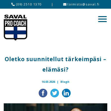
(09) 2510 1370
|
toimisto@saval.fi
Oletko suunnitellut tärkeimpäsi –
elämäsi?
16.03.2026 |
Blogit