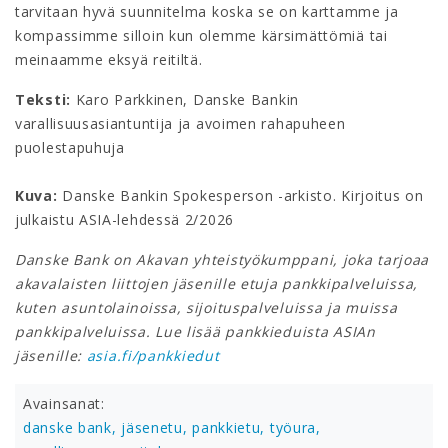
tarvitaan hyvä suunnitelma koska se on karttamme ja
kompassimme silloin kun olemme kärsimättömiä tai
meinaamme eksyä reitiltä.
Teksti:
Karo Parkkinen, Danske Bankin
varallisuusasiantuntija ja avoimen rahapuheen
puolestapuhuja
Kuva:
Danske Bankin Spokesperson -arkisto. Kirjoitus on
julkaistu ASIA-lehdessä 2/2026
Danske Bank on Akavan yhteistyökumppani, joka tarjoaa
akavalaisten liittojen jäsenille etuja pankkipalveluissa,
kuten asuntolainoissa, sijoituspalveluissa ja muissa
pankkipalveluissa. Lue lisää pankkieduista ASIAn
jäsenille:
asia.fi/pankkiedut
Avainsanat:
danske bank,
jäsenetu,
pankkietu,
työura,