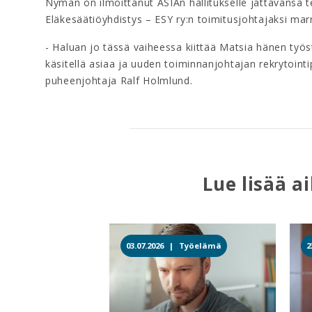
Nyman on ilmoittanut ASIAn hallitukselle jättävänsä t
Eläkesäätiöyhdistys – ESY ry:n toimitusjohtajaksi ma
- Haluan jo tässä vaiheessa kiittää Matsia hänen työs
käsitellä asiaa ja uuden toiminnanjohtajan rekrytointi
puheenjohtaja Ralf Holmlund.
Lue lisää a
03.07.2026 |
Työelämä
2