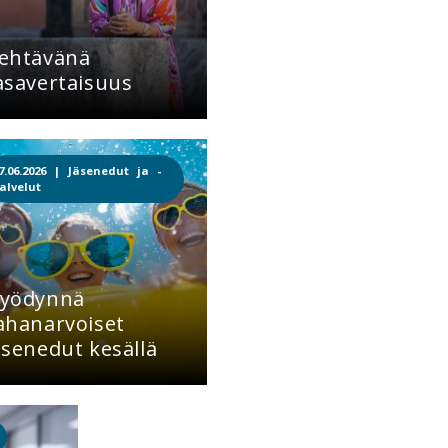
ehtävänä
asavertaisuus
7.06.2026 |
Jäsenedut ja -
alvelut
yödynnä
ahanarvoiset
äsenedut kesällä