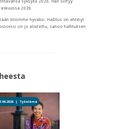
ehtävänsä syksyllä 2026. Hän siirtyy
rraskuussa 2026.
tään liitomme hyväksi. Hallitus on ehtinyt
prosessi on jo aloitettu, sanoo hallituksen
iheesta
3.06.2026 |
Työelämä