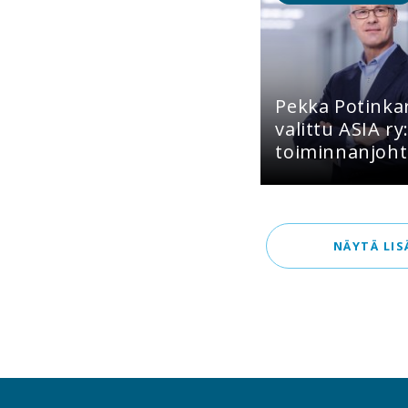
Pekka Potinka
valittu ASIA ry
toiminnanjoht
NÄYTÄ LIS