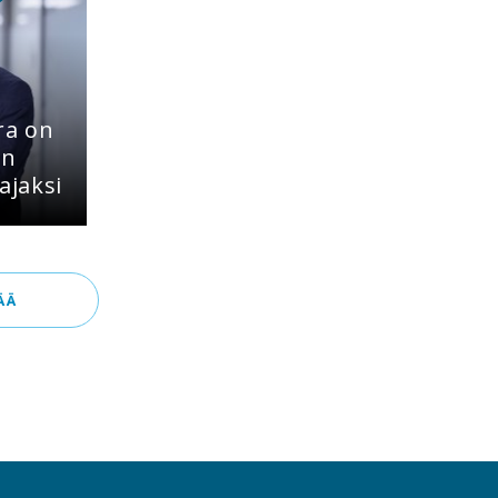
ra on
:n
ajaksi
ÄÄ