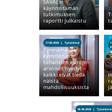
SAVALin
käynnistämän
tutkimuksen
T
raportti julkaistu
t
17.06.2026 |
Työelämä
1
p
Työelämässä
kymmenien
tuhansien eurojen
arvoiset hyödyt –
kaikki eivät tiedä
H
näistä
r
mahdollisuuksista
j
05.06.2026 |
Työelämä