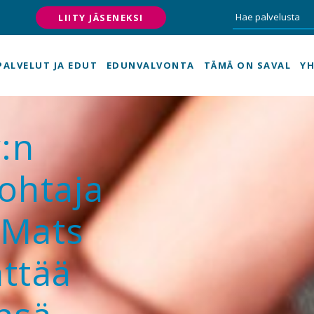
LIITY JÄSENEKSI
PALVELUT JA EDUT
EDUNVALVONTA
TÄMÄ ON SAVAL
YH
y:n
ohtaja
 Mats
ttää