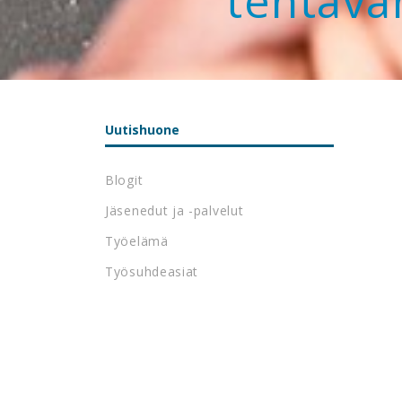
tehtävä
Uutishuone
Blogit
Jäsenedut ja -palvelut
Työelämä
Työsuhdeasiat