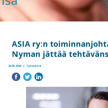
nsä
ASIA ry:n toiminnanjoht
Nyman jättää tehtävän
26.05.2026 |
Työelämä