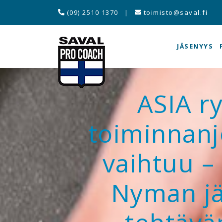
(09) 2510 1370
|
toimisto@saval.fi
JÄSENYYS
ASIA r
toiminnanj
vaihtuu –
Nyman jä