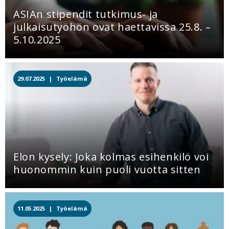
ASIAn stipendit tutkimus- ja
julkaisutyöhön ovat haettavissa 25.8. –
5.10.2025
29.07.2025 |
Työelämä
Elon kysely: Joka kolmas esihenkilö voi
huonommin kuin puoli vuotta sitten
11.05.2025 |
Työelämä