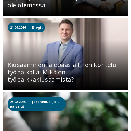
ole olemassa
21.04.2026 |
Blogit
Kiusaaminen ja epäasiallinen kohtelu
työpaikalla: Mikä on
työpaikkakiusaamista?
25.08.2025 |
Jäsenedut ja -
palvelut