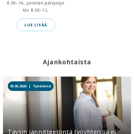
8.30–16, juristien päivystys
klo 8.30–12.
LUE LISÄÄ
Ajankohtaista
05.05.2026 |
Työelämä
Täysin jännitteetöntä työyhteisöä ei