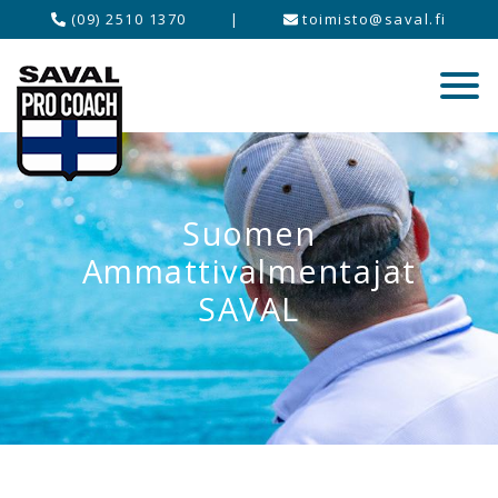
(09) 2510 1370
|
toimisto@saval.fi
Suomen
Ammattivalmentajat
SAVAL