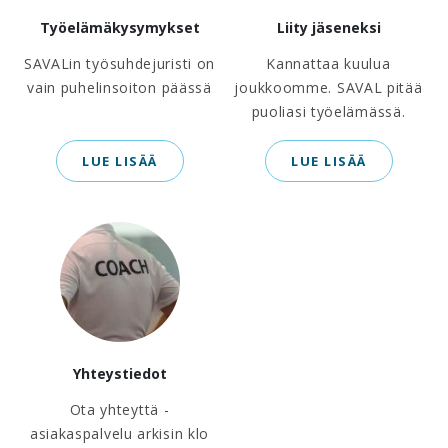
Työelämäkysymykset
Liity jäseneksi
SAVALin työsuhdejuristi on
Kannattaa kuulua
vain puhelinsoiton päässä
joukkoomme. SAVAL pitää
puoliasi työelämässä.
LUE LISÄÄ
LUE LISÄÄ
Yhteystiedot
Ota yhteyttä -
asiakaspalvelu arkisin klo