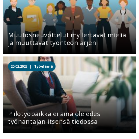
Muutosneuvottelut myllertävät mieliä
ja muuttavat työnteon arjen
20.02.2025 |
Työelämä
Piilotyöpaikka ei aina ole edes
työnantajan itsensä tiedossa