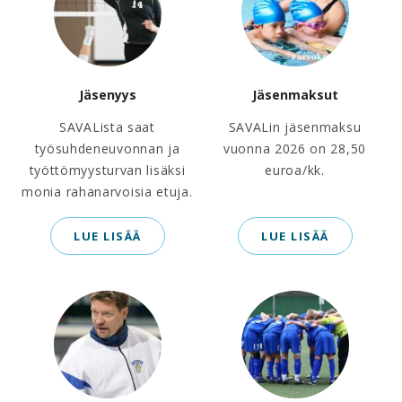
Jäsenyys
Jäsenmaksut
SAVALista saat
SAVALin jäsenmaksu
työsuhdeneuvonnan ja
vuonna 2026 on 28,50
työttömyysturvan lisäksi
euroa/kk.
monia rahanarvoisia etuja.
LUE LISÄÄ
LUE LISÄÄ