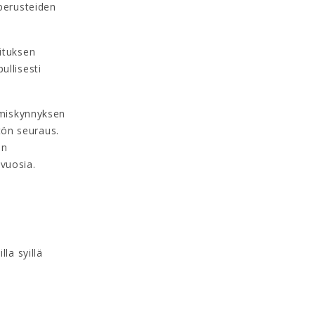
sperusteiden
ituksen
ullisesti
omiskynnyksen
tön seuraus.
an
vuosia.
la syillä