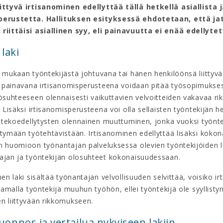
ittyvä irtisanominen edellyttää tällä hetkellä asiallista 
perustetta. Hallituksen esityksessä ehdotetaan, että ja
riittäisi asiallinen syy, eli painavuutta ei enää edellytet
laki
n mukaan työntekijästä johtuvana tai hänen henkilöönsä liittyv
a painavana irtisanomisperusteena voidaan pitää työsopimuksest
ösuhteeseen olennaisesti vaikuttavien velvoitteiden vakavaa ri
. Lisäksi irtisanomisperusteena voi olla sellaisten työntekijän h
yöntekoedellytysten olennainen muuttuminen, jonka vuoksi työnte
tymään työtehtävistään. Irtisanominen edellyttää lisäksi kokona
n huomioon työnantajan palveluksessa olevien työntekijöiden
ajan ja työntekijän olosuhteet kokonaisuudessaan.
nen laki sisältää työnantajan velvollisuuden selvittää, voisiko i
ttamalla työntekijä muuhun työhön, ellei työntekijä ole syyllist
n liittyvään rikkomukseen.
luonnos ja vertailua nykyiseen lakiin