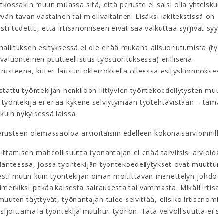
jatkossakin muun muassa sitä, että peruste ei saisi olla yhteis
yvän tavan vastainen tai mielivaltainen. Lisäksi lakitekstissä on
i todettu, että irtisanomiseen eivät saa vaikuttaa syrjivät syy
hallituksen esityksessä ei ole enää mukana alisuoriutumista (t
valuonteinen puutteellisuus työsuorituksessa) erillisenä
rusteena, kuten lausuntokierroksella olleessa esitysluonnokses
stattu työntekijän henkilöön liittyvien työntekoedellytysten m
 työntekijä ei enää kykene selviytymään työtehtävistään – täm
kuin nykyisessä laissa.
rusteen olemassaoloa arvioitaisiin edelleen kokonaisarvioinnill
ittamisen mahdollisuutta työnantajan ei enää tarvitsisi arvioid
ilanteessa, jossa työntekijän työntekoedellytykset ovat muuttu
esti muun kuin työntekijän oman moitittavan menettelyn johd
imerkiksi pitkäaikaisesta sairaudesta tai vammasta. Mikäli irti
muuten täyttyvät, työnantajan tulee selvittää, olisiko irtisanom
 sijoittamalla työntekijä muuhun työhön. Tätä velvollisuutta ei s