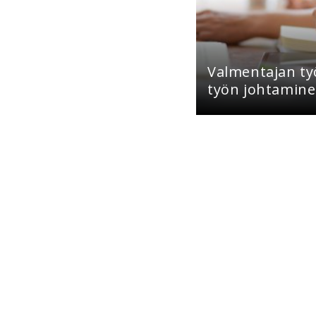
Valmentajan ty
työn johtamin