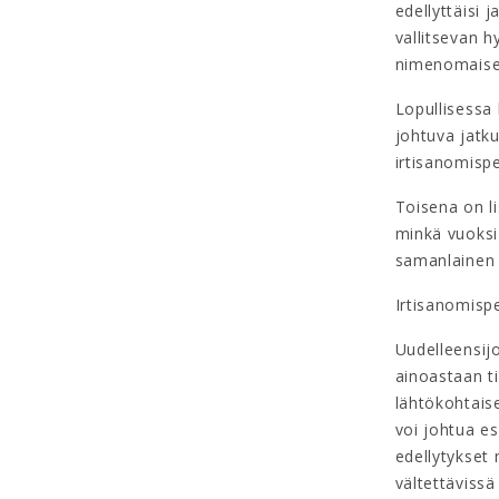
edellyttäisi 
vallitsevan h
nimenomaisest
Lopullisessa 
johtuva jatku
irtisanomispe
Toisena on li
minkä vuoksi
samanlainen 
Irtisanomispe
Uudelleensijo
ainoastaan t
lähtökohtais
voi johtua es
edellytykset 
vältettävissä