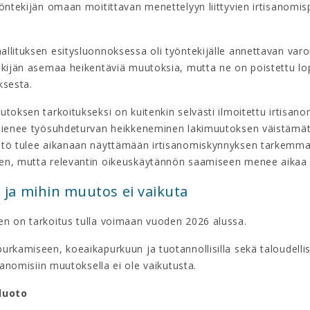
yöntekijän omaan moitittavan menettelyyn liittyvien irtisanomi
llituksen esitysluonnoksessa oli työntekijälle annettavan varo
ekijän asemaa heikentäviä muutoksia, mutta ne on poistettu lop
ksesta.
utoksen tarkoitukseksi on kuitenkin selvästi ilmoitettu irtisan
lienee työsuhdeturvan heikkeneminen lakimuutoksen väistämä
tö tulee aikanaan näyttämään irtisanomiskynnyksen tarkemm
n, mutta relevantin oikeuskäytännön saamiseen menee aikaa 
 ja mihin muutos ei vaikuta
n on tarkoitus tulla voimaan vuoden 2026 alussa.
rkamiseen, koeaikapurkuun ja tuotannollisilla sekä taloudellisil
isanomisiin muutoksella ei ole vaikutusta.
luoto