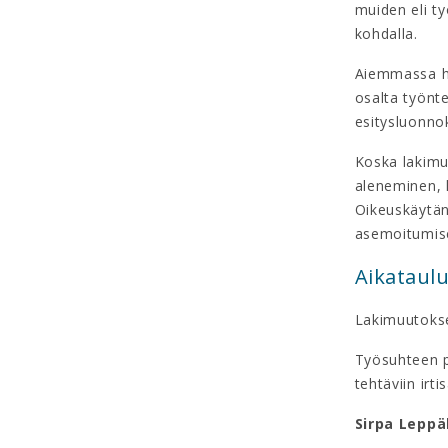
muiden eli t
kohdalla.
Aiemmassa ha
osalta työnt
esitysluonno
Koska lakimu
aleneminen, 
Oikeuskäytän
asemoitumise
Aikataulu
Lakimuutokse
Työsuhteen pu
tehtäviin irt
Sirpa Leppä