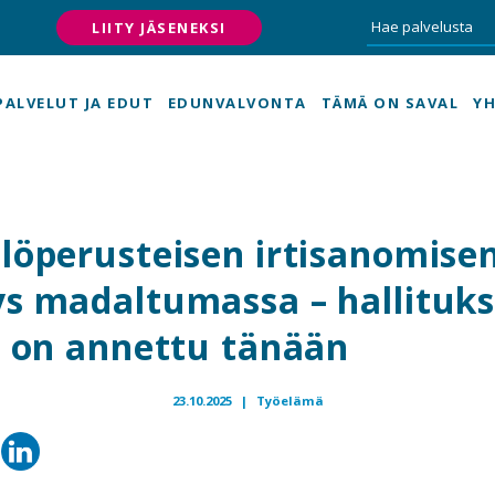
LIITY JÄSENEKSI
PALVELUT JA EDUT
EDUNVALVONTA
TÄMÄ ON SAVAL
YH
löperusteisen irtisanomise
s madaltumassa – hallituk
s on annettu tänään
23.10.2025 |
Työelämä