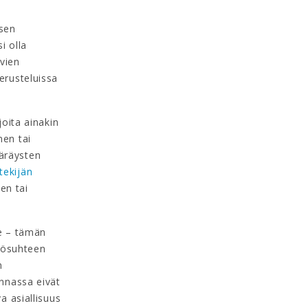
ksen
i olla
avien
erusteluissa
joita ainakin
nen tai
äräysten
tekijän
en tai
le – tämän
yösuhteen
n
innassa eivät
a asiallisuus