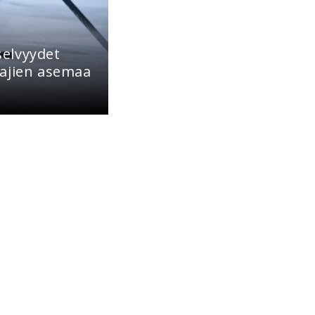
elvyydet
ajien asemaa