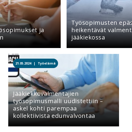
Työsopimusten epäs
ösopimukset ja
heikentävät valment
en
jääkiekossa
21.05.2024 |
Työelämä
Jääkiekkovalmentajien
työsopimusmalli uudistettiin –
askel kohti parempaa
kollektiivista edunvalvontaa