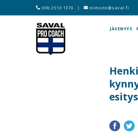
(09) 2510 1370
|
toimisto@saval.fi
JÄSENYYS
Henki
kynny
esity