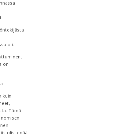
kunnassa
t.
yöntekijästä
sa oli.
uuttuminen,
ä on
a.
a kuin
neet,
osta. Tämä
sanomisen
inen
iis olisi enää