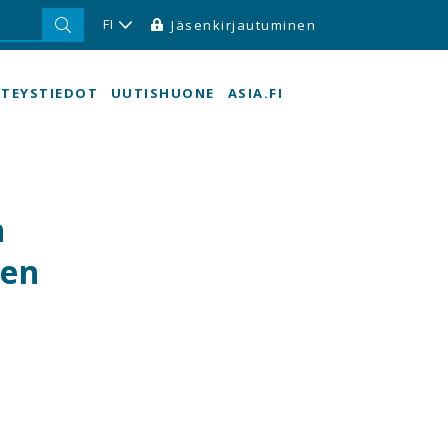
FI
Jäsenkirjautuminen
TEYSTIEDOT
UUTISHUONE
ASIA.FI
n
sen