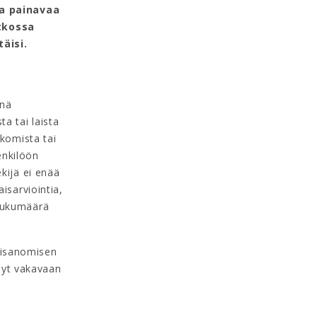
ja painavaa
tkossa
täisi.
änä
a tai laista
kkomista tai
enkilöön
kijä ei enää
isarviointia,
 lukumäärä
rtisanomisen
ynyt vakavaan