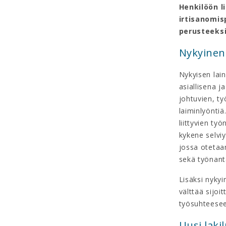
Henkilöön li
irtisanomis
perusteeksi 
Nykyinen 
Nykyisen lai
asiallisena j
johtuvien, ty
laiminlyöntiä
liittyvien t
kykene selviy
jossa otetaa
sekä työnant
Lisäksi nykyi
välttää sijoi
työsuhteesee
Uusi laki