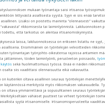
esitysluonnoksen mukaan työnantaja saisi irtisanoa työsopimu
nkilöön liittyvästä asiallisesta syystä. Syyn ei siis enää tarvitsis
 asiallinen. Lisäksi on poistettu maininta ”olennaisesti” vaikutt
 ”vakavasta” rikkomisesta tai laiminlyönnistä. Lakiluonnoksen p
i todettu, että tarkoitus on alentaa irtisanomiskynnystä.
ykyisessä laissa, lakiluonnoksessa on erikseen listattu ne syyt, 
 asiallisena. Ensimmäinen on työntekijän velvoitteiden rikkomi
, kuten työnantajan työnjohto-oikeutensa rajoissa antamien mä
a jättäminen, töiden laiminlyönti, perusteeton poissaolo,
työn
n käytös
sekä huolimattomuus työssä. Enää ei näiden rikkomust
n osalta siis vaadittaisi olennaisuutta eikä vakavuutta.
 on kuitenkin oltava asiallinen seuraus työntekijän menettelyl
 on käytännössä merkitystä myös rikkomuksen vakavuudella. T
n on oltava ymmärrettävä ja sopusuhtainen seuraus työntekijä
 Merkitykseltään vähäiset puutteet tai virheet työntekijän toim
siallista syytä irtisanomiselle. Irtisanomisperusteelta vaadittav