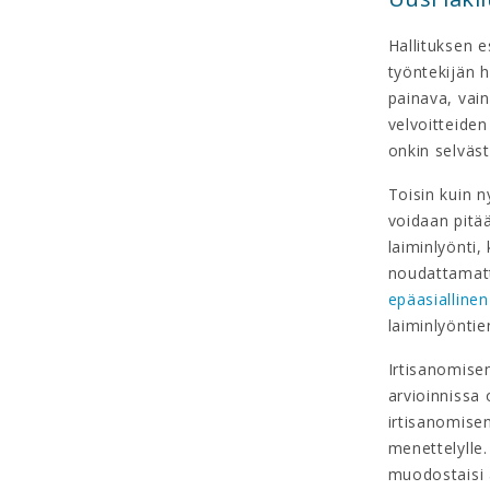
Hallituksen 
työntekijän he
painava, vain
velvoitteiden
onkin selväst
Toisin kuin n
voidaan pitää
laiminlyönti
noudattamatt
epäasialline
laiminlyöntie
Irtisanomisen
arvioinnissa
irtisanomise
menettelylle.
muodostaisi a