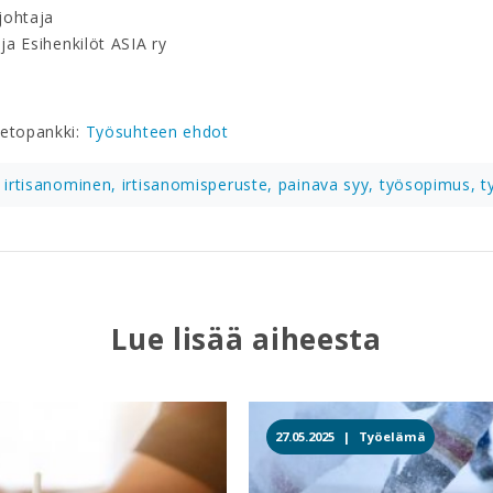
johtaja
 ja Esihenkilöt ASIA ry
etopankki:
Työsuhteen ehdot
irtisanominen,
irtisanomisperuste,
painava syy,
työsopimus,
t
Lue lisää aiheesta
27.05.2025 |
Työelämä