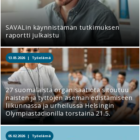
SAVALin käynnistämän tutkimuksen
raportti julkaistu
13.05.2026 |
Työelämä
27 suomalaista organisaatiota sitoutuu
naisten ja tyttöjen aseman edistämiseen
liikunnassa ja urheilussa Helsingin
Olympiastadionilla torstaina 21.5.
05.02.2026 |
Työelämä