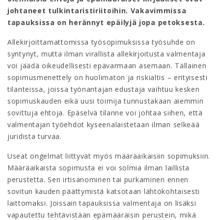
johtaneet tulkintaristiriitoihin. Vakavimmissa
tapauksissa on herännyt epäilyjä jopa petoksesta.
Allekirjoittamattomissa työsopimuksissa työsuhde on
syntynyt, mutta ilman virallista allekirjoitusta valmentaja
voi jäädä oikeudellisesti epävarmaan asemaan. Tällainen
sopimusmenettely on huolimaton ja riskialtis – erityisesti
tilanteissa, joissa työnantajan edustaja vaihtuu kesken
sopimuskauden eikä uusi toimija tunnustakaan aiemmin
sovittuja ehtoja. Epäselvä tilanne voi johtaa siihen, että
valmentajan työehdot kyseenalaistetaan ilman selkeää
juridista turvaa.
Useat ongelmat liittyvät myös määräaikaisiin sopimuksiin.
Määräaikaista sopimusta ei voi solmia ilman laillista
perustetta. Sen irtisanominen tai purkaminen ennen
sovitun kauden päättymistä katsotaan lähtökohtaisesti
laittomaksi. Joissain tapauksissa valmentaja on lisäksi
vapautettu tehtävistään epämääräisin perustein, mikä