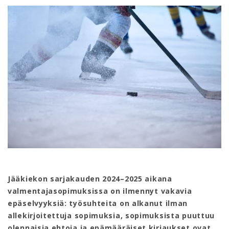
Jääkiekon sarjakauden 2024–2025 aikana
valmentajasopimuksissa on ilmennyt vakavia
epäselvyyksiä: työsuhteita on alkanut ilman
allekirjoitettuja sopimuksia, sopimuksista puuttuu
olennaisia ehtoja ja epämääräiset kirjaukset ovat