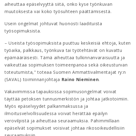
aiheuttaa epäselvyyttä siitä, onko kyse työnkuvan
muutoksesta vai koko työsuhteen päättämisestä.
Usein ongelmat johtuvat huonosti laadituista
työsopimuksista.
– Useista työsopimuksista puuttuu keskeisiä ehtoja, kuten
työaika, palkkaus, työnkuva tai työtehtävät on kuvattu
epämääräisesti. Tämä aiheuttaa tulkinnanvaraisuutta ja
vaikeuttaa sopimuksen toimeenpanoa sekä oikeusturvan
toteutumista," toteaa Suomen Ammattivalmentajat ry:n
(SAVAL) toiminnanjohtaja
Raino Nieminen
.
Vakavimmissa tapauksissa sopimusongelmat voivat
täyttää petoksen tunnusmerkistön ja johtaa jatkotoimiin.
Myös epäselvyydet palkanmaksussa ja
ilmoitusvelvollisuudessa voivat herättää epäilyn
verovilpistä ja aiheuttaa seuraamuksia. Pahimmillaan
epäselvät sopimukset voisivat johtaa rikosoikeudellisiin
seuraamuksiin.