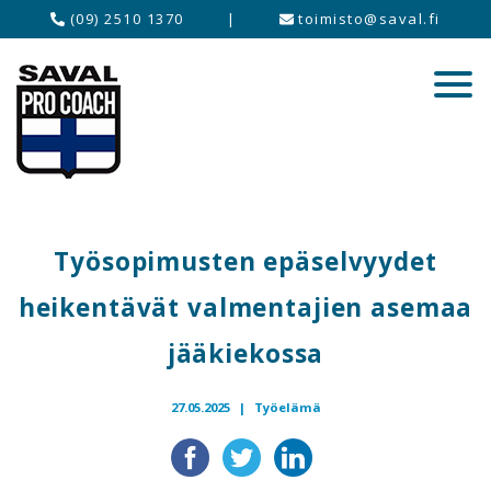
(09) 2510 1370
|
toimisto@saval.fi
Työsopimusten epäselvyydet
heikentävät valmentajien asemaa
jääkiekossa
27.05.2025 |
Työelämä