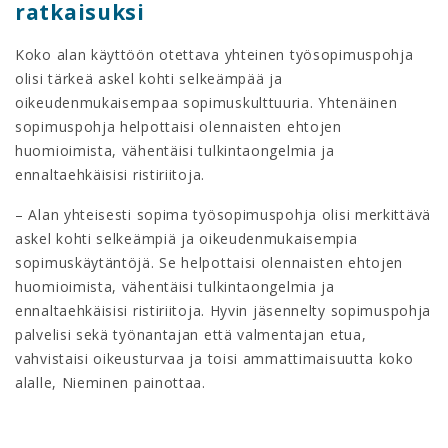
ratkaisuksi
Koko alan käyttöön otettava yhteinen työsopimuspohja
olisi tärkeä askel kohti selkeämpää ja
oikeudenmukaisempaa sopimuskulttuuria. Yhtenäinen
sopimuspohja helpottaisi olennaisten ehtojen
huomioimista, vähentäisi tulkintaongelmia ja
ennaltaehkäisisi ristiriitoja.
– Alan yhteisesti sopima työsopimuspohja olisi merkittävä
askel kohti selkeämpiä ja oikeudenmukaisempia
sopimuskäytäntöjä. Se helpottaisi olennaisten ehtojen
huomioimista, vähentäisi tulkintaongelmia ja
ennaltaehkäisisi ristiriitoja. Hyvin jäsennelty sopimuspohja
palvelisi sekä työnantajan että valmentajan etua,
vahvistaisi oikeusturvaa ja toisi ammattimaisuutta koko
alalle, Nieminen painottaa.