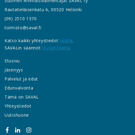
Suomen Ammattivalmentajat SAVAL ry
Rautatieläisenkatu 6, 00520 Helsinki
(09) 2510 1370
toimisto@saval.fi
Katso kaikki yhteystiedot
täältä
.
SAVALin säännöt
löydät täältä
.
Etusivu
Jäsenyys
Palvelut ja edut
Edunvalvonta
Tämä on SAVAL
Yhteystiedot
Uutishuone