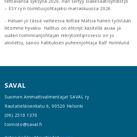
tehtävänsä syksyllä 2026. Hän siirtyy Eläkesäätiöyhdistys
– ESY ry:n toimitusjohtajaksi marraskuussa 2026.
- Haluan jo tässä vaiheessa kiittää Matsia hänen työstään
liitomme hyväksi. Hallitus on ehtinyt käsitellä asiaa ja
uuden toiminnanjohtajan rekrytointiprosessi on jo
aloitettu, sanoo hallituksen puheenjohtaja Ralf Holmlund.
SAVAL
Suomen Ammattivalmentajat SAVAL ry
Rautatieläisenkatu 6, 00520 Helsinki
(09) 2510 1370
toimisto@saval.fi