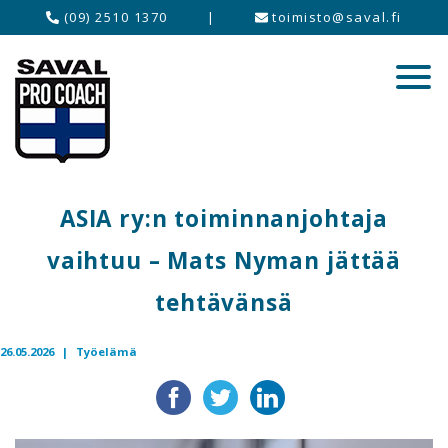
(09) 2510 1370
|
toimisto@saval.fi
ASIA ry:n toiminnanjohtaja
vaihtuu – Mats Nyman jättää
tehtävänsä
26.05.2026 |
Työelämä