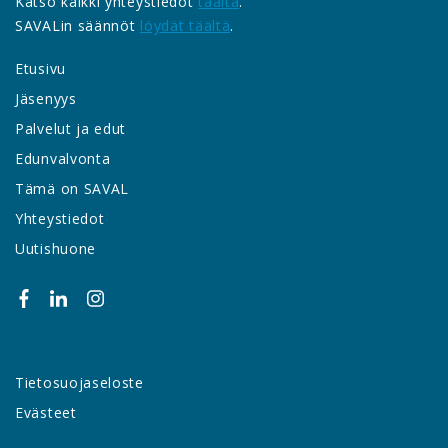
Katso kaikki yhteystiedot
täältä
.
SAVALin säännöt
löydät täältä
.
Etusivu
Jäsenyys
Palvelut ja edut
Edunvalvonta
Tämä on SAVAL
Yhteystiedot
Uutishuone
Tietosuojaseloste
Evästeet