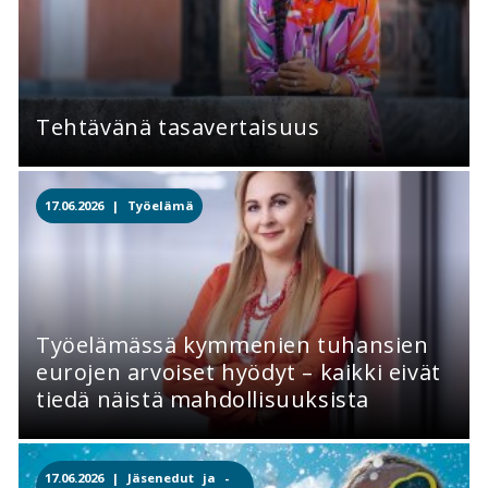
Tehtävänä tasavertaisuus
17.06.2026 |
Työelämä
Työelämässä kymmenien tuhansien
eurojen arvoiset hyödyt – kaikki eivät
tiedä näistä mahdollisuuksista
17.06.2026 |
Jäsenedut ja -