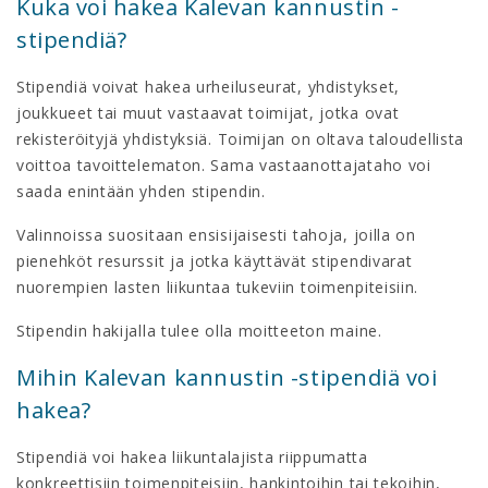
Kuka voi hakea Kalevan kannustin -
stipendiä?
Stipendiä voivat hakea urheiluseurat, yhdistykset,
joukkueet tai muut vastaavat toimijat, jotka ovat
rekisteröityjä yhdistyksiä. Toimijan on oltava taloudellista
voittoa tavoittelematon. Sama vastaanottajataho voi
saada enintään yhden stipendin.
Valinnoissa suositaan ensisijaisesti tahoja, joilla on
pienehköt resurssit ja jotka käyttävät stipendivarat
nuorempien lasten liikuntaa tukeviin toimenpiteisiin.
Stipendin hakijalla tulee olla moitteeton maine.
Mihin Kalevan kannustin -stipendiä voi
hakea?
Stipendiä voi hakea liikuntalajista riippumatta
konkreettisiin toimenpiteisiin, hankintoihin tai tekoihin,