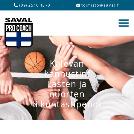
(09) 2510 1370
|
toimisto@saval.fi
Kalevan
kannustin:
Lasten ja
nuorten
liikuntastipendi