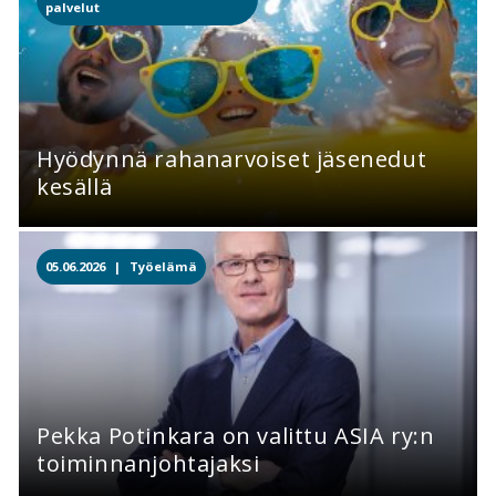
palvelut
Hyödynnä rahanarvoiset jäsenedut
kesällä
05.06.2026 |
Työelämä
Pekka Potinkara on valittu ASIA ry:n
toiminnanjohtajaksi