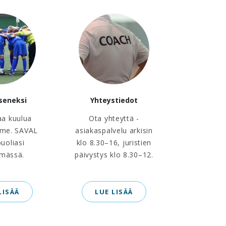
äseneksi
Yhteystiedot
aa kuulua
Ota yhteyttä -
me. SAVAL
asiakaspalvelu arkisin
puoliasi
klo 8.30–16, juristien
ämässä.
päivystys klo 8.30–12.
LISÄÄ
LUE LISÄÄ