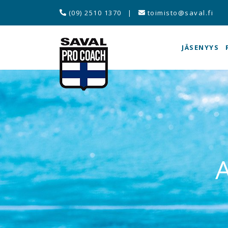
(09) 2510 1370
|
toimisto@saval.fi
JÄSENYYS