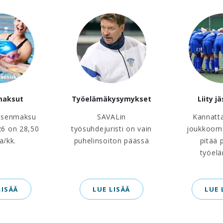
maksut
Työelämäkysymykset
Liity j
äsenmaksu
SAVALin
Kannatt
6 on 28,50
työsuhdejuristi on vain
joukkoom
a/kk.
puhelinsoiton päässä
pitää 
työel
LISÄÄ
LUE LISÄÄ
LUE 