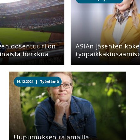
een dosentuuri on
ASIAn jäsenten kok
inaista herkkua
työpaikkakiusaamis
16.12.2024 |
Työelämä
Uupumuksen rajamailla