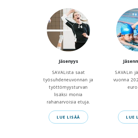
Jäsenyys
Jäsen
SAVALista saat
SAVALin j
työsuhdeneuvonnan ja
vuonna 202
työttömyysturvan
euro
lisäksi monia
rahanarvoisia etuja.
LUE LISÄÄ
LUE 