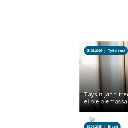
05.05.2026 |
Työelämä
Täysin jännitt
ei ole olemassa
28.04.2025 |
Blogit