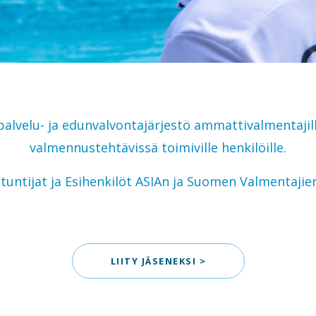
alvelu- ja edunvalvontajärjestö ammattivalmentajill
valmennustehtävissä toimiville henkilöille.
tuntijat ja Esihenkilöt ASIAn ja Suomen Valmentajien
LIITY JÄSENEKSI >