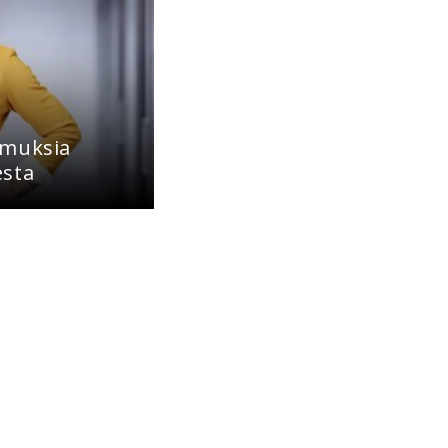
emuksia
esta