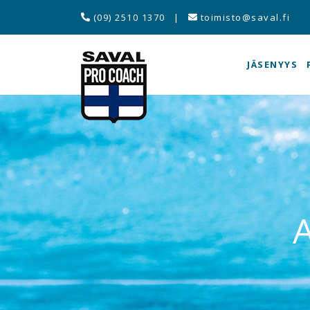
(09) 2510 1370
|
toimisto@saval.fi
JÄSENYYS