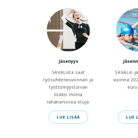
Jäsenyys
Jäsen
SAVALista saat
SAVALin j
työsuhdeneuvonnan ja
vuonna 202
työttömyysturvan
euro
lisäksi monia
rahanarvoisia etuja.
LUE LISÄÄ
LUE 