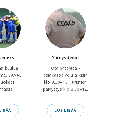
äseneksi
Yhteystiedot
aa kuulua
Ota yhteyttä -
me. SAVAL
asiakaspalvelu arkisin
puoliasi
klo 8.30–16, juristien
ämässä.
päivystys klo 8.30–12.
LISÄÄ
LUE LISÄÄ