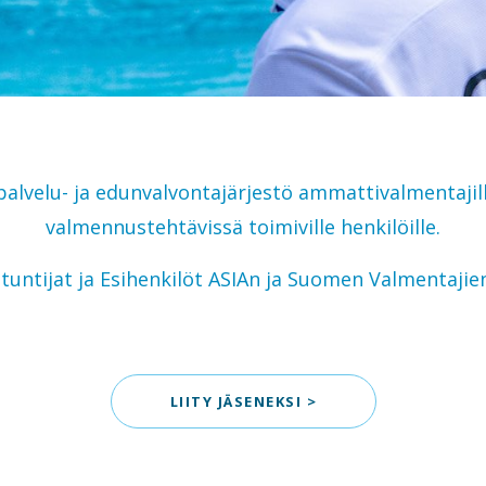
alvelu- ja edunvalvontajärjestö ammattivalmentajill
valmennustehtävissä toimiville henkilöille.
tuntijat ja Esihenkilöt ASIAn ja Suomen Valmentajien
LIITY JÄSENEKSI >