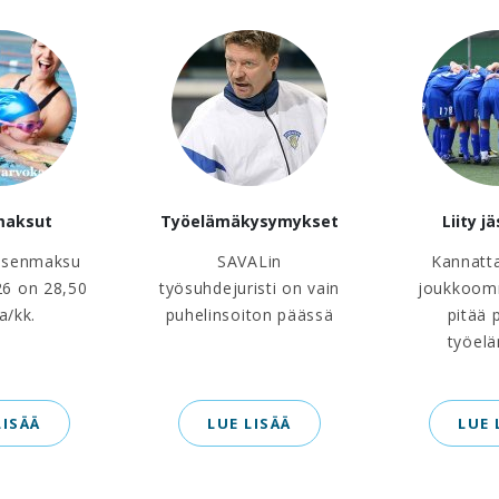
maksut
Työelämäkysymykset
Liity j
äsenmaksu
SAVALin
Kannatt
6 on 28,50
työsuhdejuristi on vain
joukkoom
a/kk.
puhelinsoiton päässä
pitää 
työel
LISÄÄ
LUE LISÄÄ
LUE 