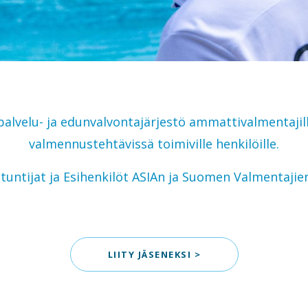
alvelu- ja edunvalvontajärjestö ammattivalmentajill
valmennustehtävissä toimiville henkilöille.
tuntijat ja Esihenkilöt ASIAn ja Suomen Valmentajien
LIITY JÄSENEKSI >