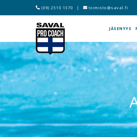
(09) 2510 1370
|
toimisto@saval.fi
JÄSENYYS