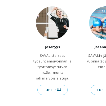
Jäsenyys
Jäsen
SAVALista saat
SAVALin j
työsuhdeneuvonnan ja
vuonna 202
työttömyysturvan
euro
lisäksi monia
rahanarvoisia etuja.
LUE LISÄÄ
LUE 