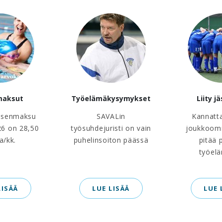
maksut
Työelämäkysymykset
Liity j
äsenmaksu
SAVALin
Kannatt
6 on 28,50
työsuhdejuristi on vain
joukkoom
a/kk.
puhelinsoiton päässä
pitää 
työel
LISÄÄ
LUE LISÄÄ
LUE 