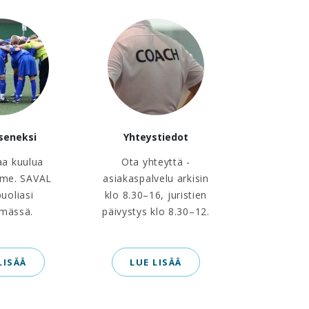
äseneksi
Yhteystiedot
aa kuulua
Ota yhteyttä -
me. SAVAL
asiakaspalvelu arkisin
puoliasi
klo 8.30–16, juristien
ämässä.
päivystys klo 8.30–12.
LISÄÄ
LUE LISÄÄ