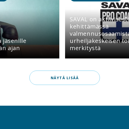
SAVAL on aktiivises
kehittämässä
valmennusosaamista
jäsenille
urheiljakeskeisen t
än ajan
merkitystä
NÄYTÄ LISÄÄ