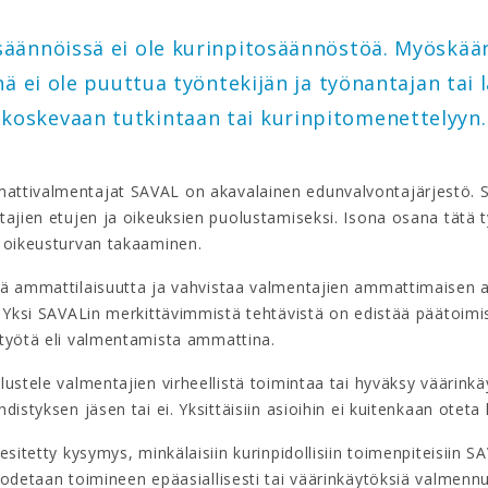
säännöissä ei ole kurinpitosäännöstöä. Myöskää
ä ei ole puuttua työntekijän ja työnantajan tai la
koskevaan tutkintaan tai kurinpitomenettelyyn.
ttivalmentajat SAVAL on akavalainen edunvalvontajärjestö. 
tajien etujen ja oikeuksien puolustamiseksi. Isona osana tätä 
 oikeusturvan takaaminen.
ä ammattilaisuutta ja vahvistaa valmentajien ammattimaisen 
. Yksi SAVALin merkittävimmistä tehtävistä on edistää päätoimi
työtä eli valmentamista ammattina.
ustele valmentajien virheellistä toimintaa tai hyväksy väärinkäy
distyksen jäsen tai ei. Yksittäisiin asioihin ei kuitenkaan oteta
esitetty kysymys, minkälaisiin kurinpidollisiin toimenpiteisiin S
todetaan toimineen epäasiallisesti tai väärinkäytöksiä valmenn