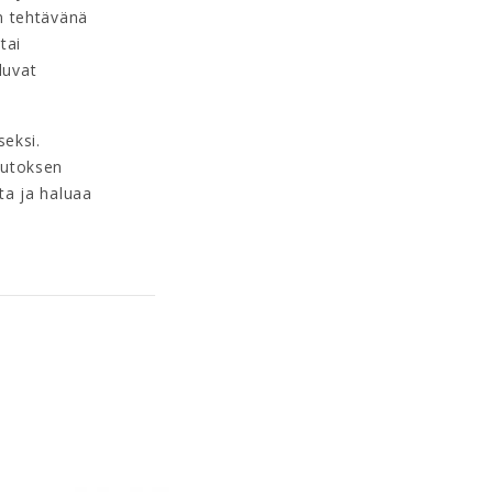
n tehtävänä
tai
luvat
seksi.
uutoksen
ta ja haluaa