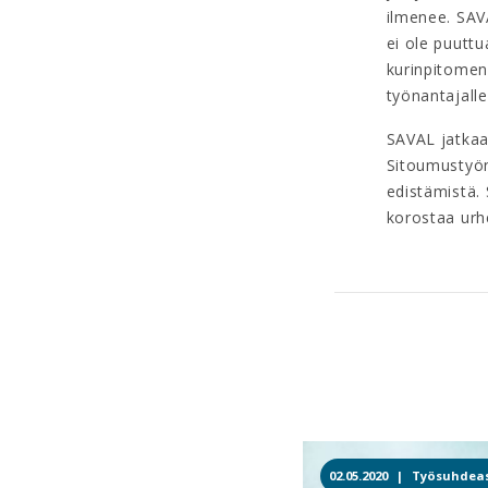
ilmenee. SAV
ei ole puuttu
kurinpitomene
työnantajalle
SAVAL jatkaa
Sitoumustyön
edistämistä.
korostaa urhe
02.05.2020 |
Työsuhdeas