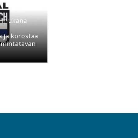
ti mukana
 ja korostaa
oimintatavan