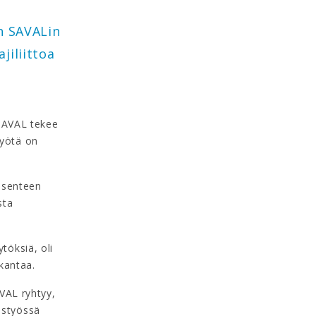
n SAVALin
jiliittoa
SAVAL tekee
työtä on
asenteen
sta
töksiä, oli
 kantaa.
AVAL ryhtyy,
ustyössä