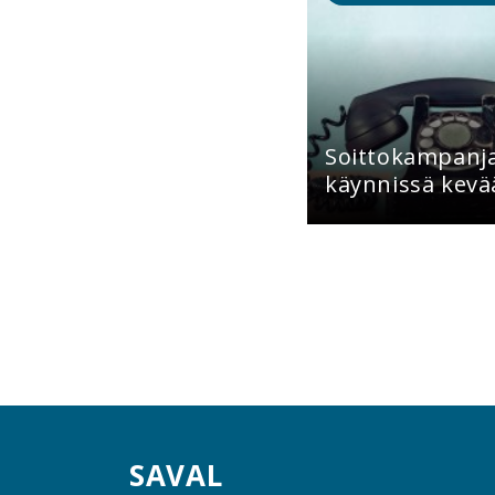
Soittokampanja 
käynnissä kevä
SAVAL