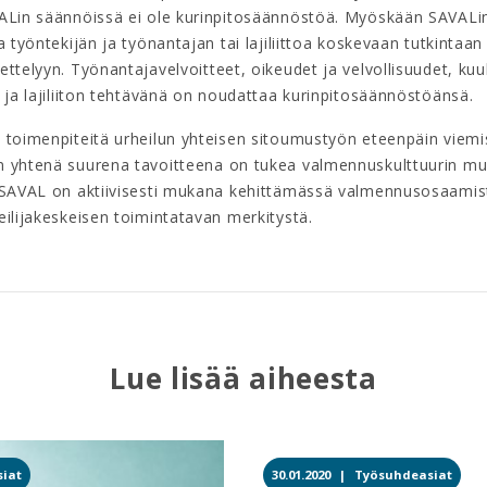
ALin säännöissä ei ole kurinpitosäännöstöä. Myöskään SAVALi
a työntekijän ja työnantajan tai lajiliittoa koskevaan tutkintaan 
ttelyyn. Työnantajavelvoitteet, oikeudet ja velvollisuudet, kuu
 ja lajiliiton tehtävänä on noudattaa kurinpitosäännöstöänsä.
 toimenpiteitä urheilun yhteisen sitoumustyön eteenpäin viemi
 yhtenä suurena tavoitteena on tukea valmennuskulttuurin m
 SAVAL on aktiivisesti mukana kehittämässä valmennusosaamis
ilijakeskeisen toimintatavan merkitystä.
Lue lisää aiheesta
iat
30.01.2020 |
Työsuhdeasiat