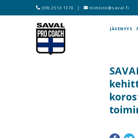
(09) 2510 1370
|
toimisto@saval.fi
JÄSENYYS
SAVAL
kehit
koros
toimi