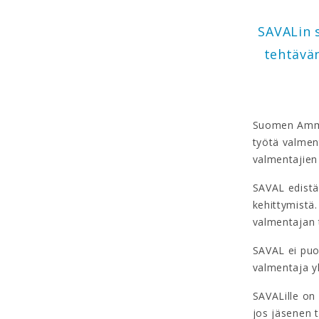
SAVALin 
tehtävän
Suomen Amma
työtä valmen
valmentajien
SAVAL edistä
kehittymistä
valmentajan 
SAVAL ei puol
valmentaja yh
SAVALille on 
jos jäsenen 