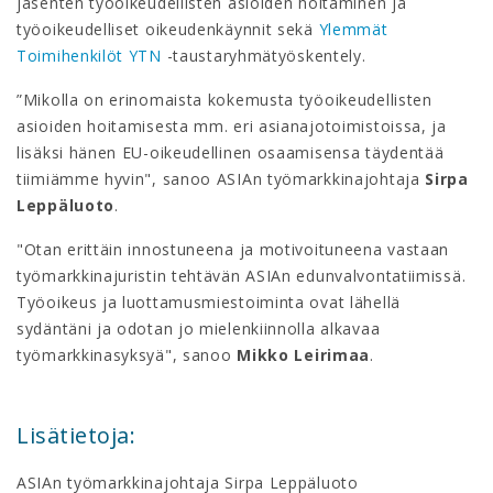
jäsenten työoikeudellisten asioiden hoitaminen ja
työoikeudelliset oikeudenkäynnit sekä
Ylemmät
Toimihenkilöt YTN
-taustaryhmätyöskentely.
”Mikolla on erinomaista kokemusta työoikeudellisten
asioiden hoitamisesta mm. eri asianajotoimistoissa, ja
lisäksi hänen EU-oikeudellinen osaamisensa täydentää
tiimiämme hyvin", sanoo ASIAn työmarkkinajohtaja
Sirpa
Leppäluoto
.
"Otan erittäin innostuneena ja motivoituneena vastaan
työmarkkinajuristin tehtävän ASIAn edunvalvontatiimissä.
Työoikeus ja luottamusmiestoiminta ovat lähellä
sydäntäni ja odotan jo mielenkiinnolla alkavaa
työmarkkinasyksyä", sanoo
Mikko Leirimaa
.
Lisätietoja:
ASIAn työmarkkinajohtaja Sirpa Leppäluoto