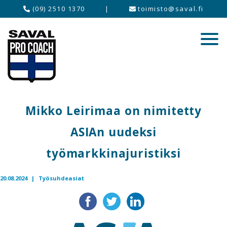
(09) 2510 1370
|
toimisto@saval.fi
Mikko Leirimaa on nimitetty
ASIAn uudeksi
työmarkkinajuristiksi
20.08.2024 |
Työsuhdeasiat