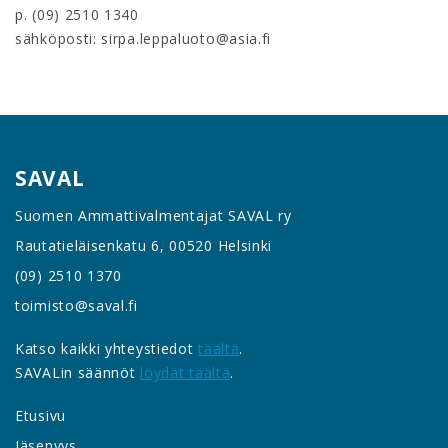
p. (09) 2510 1340
sähköposti: sirpa.leppaluoto@asia.fi
SAVAL
Suomen Ammattivalmentajat SAVAL ry
Rautatieläisenkatu 6, 00520 Helsinki
(09) 2510 1370
toimisto@saval.fi
Katso kaikki yhteystiedot
täältä
.
SAVALin säännöt
löydät täältä
.
Etusivu
Jäsenyys