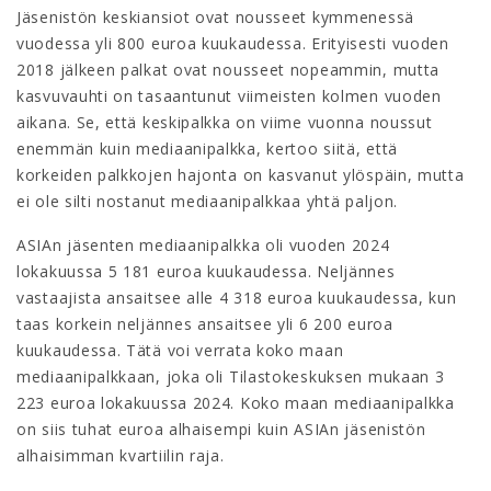
Jäsenistön keskiansiot ovat nousseet kymmenessä
vuodessa yli 800 euroa kuukaudessa. Erityisesti vuoden
2018 jälkeen palkat ovat nousseet nopeammin, mutta
kasvuvauhti on tasaantunut viimeisten kolmen vuoden
aikana. Se, että keskipalkka on viime vuonna noussut
enemmän kuin mediaanipalkka, kertoo siitä, että
korkeiden palkkojen hajonta on kasvanut ylöspäin, mutta
ei ole silti nostanut mediaanipalkkaa yhtä paljon.
ASIAn jäsenten mediaanipalkka oli vuoden 2024
lokakuussa 5 181 euroa kuukaudessa. Neljännes
vastaajista ansaitsee alle 4 318 euroa kuukaudessa, kun
taas korkein neljännes ansaitsee yli 6 200 euroa
kuukaudessa. Tätä voi verrata koko maan
mediaanipalkkaan, joka oli Tilastokeskuksen mukaan 3
223 euroa lokakuussa 2024. Koko maan mediaanipalkka
on siis tuhat euroa alhaisempi kuin ASIAn jäsenistön
alhaisimman kvartiilin raja.