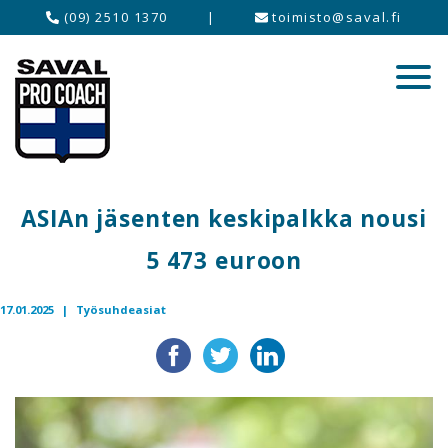
(09) 2510 1370
|
toimisto@saval.fi
ASIAn jäsenten keskipalkka nousi
5 473 euroon
17.01.2025 |
Työsuhdeasiat