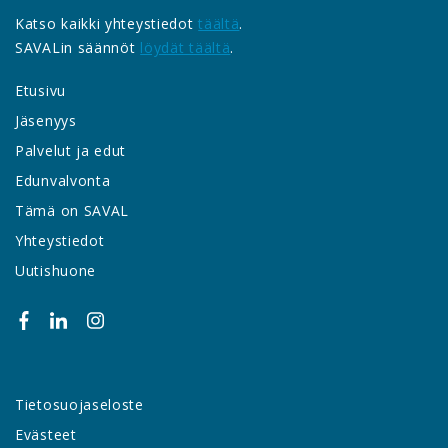
Katso kaikki yhteystiedot
täältä
.
SAVALin säännöt
löydät täältä
.
Etusivu
Jäsenyys
Palvelut ja edut
Edunvalvonta
Tämä on SAVAL
Yhteystiedot
Uutishuone
Tietosuojaseloste
Evästeet