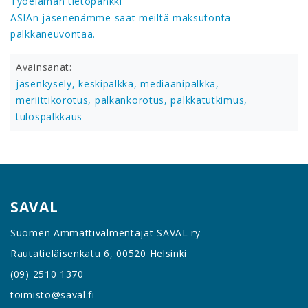
Työelämän tietopankki
ASIAn jäsenenämme saat meiltä maksutonta
palkkaneuvontaa.
Avainsanat:
jäsenkysely,
keskipalkka,
mediaanipalkka,
meriittikorotus,
palkankorotus,
palkkatutkimus,
tulospalkkaus
SAVAL
Suomen Ammattivalmentajat SAVAL ry
Rautatieläisenkatu 6, 00520 Helsinki
(09) 2510 1370
toimisto@saval.fi