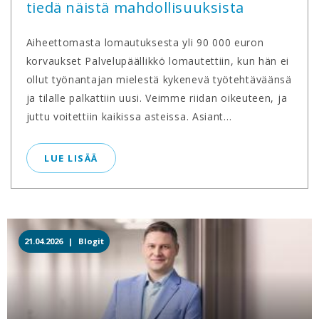
tiedä näistä mahdollisuuksista
Aiheettomasta lomautuksesta yli 90 000 euron
korvaukset Palvelupäällikkö lomautettiin, kun hän ei
ollut työnantajan mielestä kykenevä työtehtäväänsä
ja tilalle palkattiin uusi. Veimme riidan oikeuteen, ja
juttu voitettiin kaikissa asteissa. Asiant...
LUE LISÄÄ
21.04.2026 |
Blogit