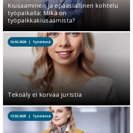
Kiusaaminen ja epäasiallinen kohtelu
työpaikalla: Mikä on
työpaikkakiusaamista?
16.02.2026 |
Työelämä
Tekoäly ei korvaa juristia
12.02.2025 |
Työelämä