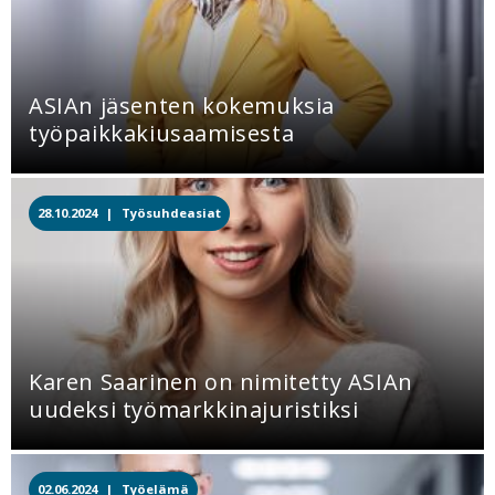
ASIAn jäsenten kokemuksia
työpaikkakiusaamisesta
28.10.2024 |
Työsuhdeasiat
Karen Saarinen on nimitetty ASIAn
uudeksi työmarkkinajuristiksi
02.06.2024 |
Työelämä