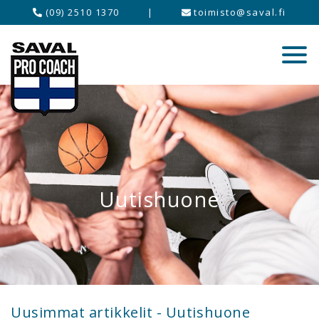
(09) 2510 1370
|
toimisto@saval.fi
Uutishuone
Uusimmat artikkelit - Uutishuone