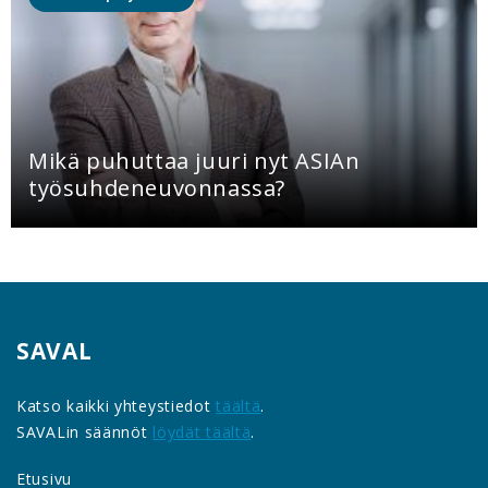
Mikä puhuttaa juuri nyt ASIAn
työsuhdeneuvonnassa?
SAVAL
Katso kaikki yhteystiedot
täältä
.
SAVALin säännöt
löydät täältä
.
Etusivu