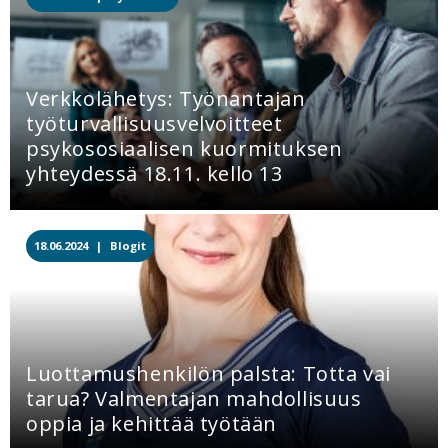
Verkkolähetys: Työnantajan
työturvallisuusvelvoitteet
psykososiaalisen kuormituksen
yhteydessä 18.11. kello 13
18.06.2024 |
Blogit
Luottamushenkilön palsta: Totta vai
tarua? Valmentajan mahdollisuus
oppia ja kehittää työtään