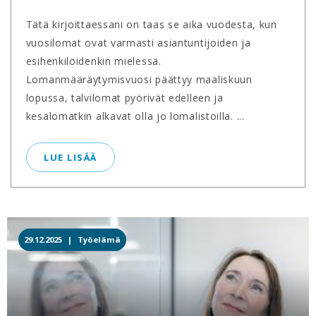
Tätä kirjoittaessani on taas se aika vuodesta, kun
vuosilomat ovat varmasti asiantuntijoiden ja
esihenkilöidenkin mielessä.
Lomanmääräytymisvuosi päättyy maaliskuun
lopussa, talvilomat pyörivät edelleen ja
kesälomatkin alkavat olla jo lomalistoilla. ...
LUE LISÄÄ
29.12.2025 |
Työelämä