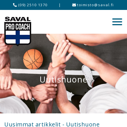
(09) 2510 1370
|
toimisto@saval.fi
Uutishuone
Uusimmat artikkelit - Uutishuone