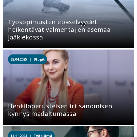
Työsopimusten epäselvyydet
heikentävät valmentajien asemaa
jääkiekossa
28.04.2025 |
Blogit
Henkilöperusteisen irtisanomisen
kynnys madaltumassa
14.11.2024 |
Työelämä