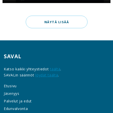
NÄYTÄ LISÄÄ
SAVAL
Katso kaikki yhteystiedot
täältä
.
SAVALin säännöt
löydät täältä
.
Etusivu
Jäsenyys
Palvelut ja edut
Edunvalvonta