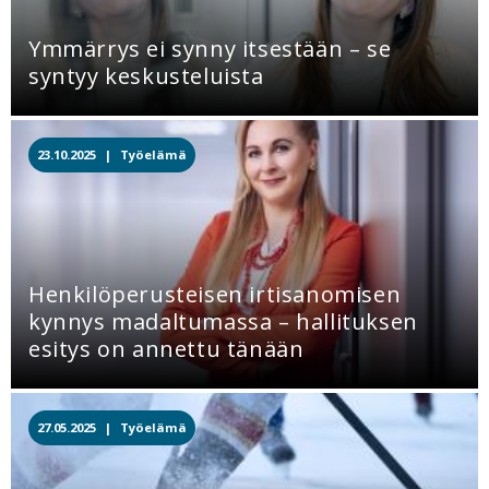
Ymmärrys ei synny itsestään – se
syntyy keskusteluista
23.10.2025 |
Työelämä
Henkilöperusteisen irtisanomisen
kynnys madaltumassa – hallituksen
esitys on annettu tänään
27.05.2025 |
Työelämä