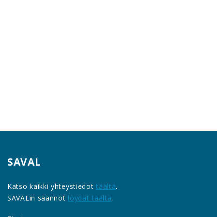
SAVAL
Katso kaikki yhteystiedot
täältä
.
SAVALin säännöt
löydät täältä
.