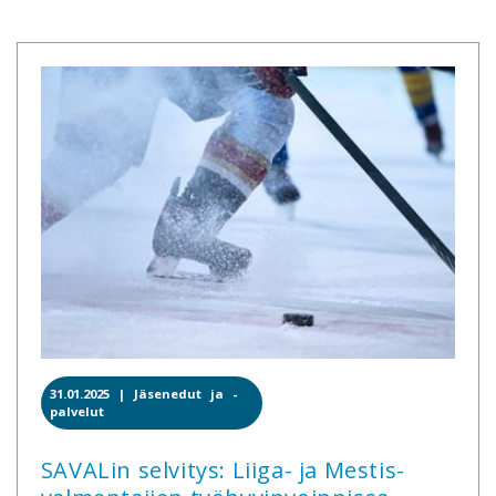
31.01.2025 |
Jäsenedut ja -
palvelut
SAVALin selvitys: Liiga- ja Mestis-