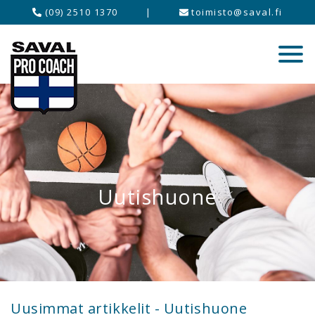
(09) 2510 1370
|
toimisto@saval.fi
Uutishuone
Uusimmat artikkelit - Uutishuone