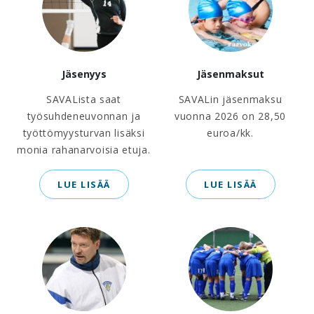
Jäsenyys
Jäsenmaksut
SAVALista saat
SAVALin jäsenmaksu
työsuhdeneuvonnan ja
vuonna 2026 on 28,50
työttömyysturvan lisäksi
euroa/kk.
monia rahanarvoisia etuja.
LUE LISÄÄ
LUE LISÄÄ