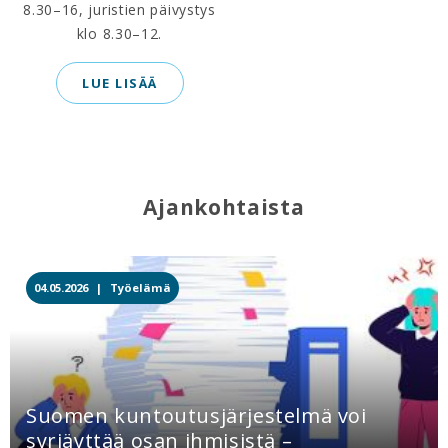
8.30–16, juristien päivystys
klo 8.30–12.
LUE LISÄÄ
Ajankohtaista
04.05.2026 |
Työelämä
Suomen kuntoutusjärjestelmä voi
syrjäyttää osan ihmisistä –