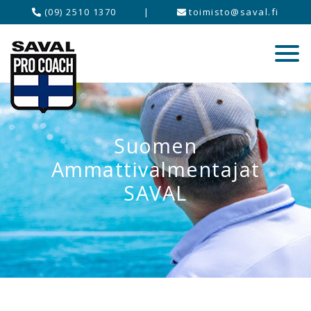
(09) 2510 1370
|
toimisto@saval.fi
Suomen
Ammattivalmentajat
SAVAL