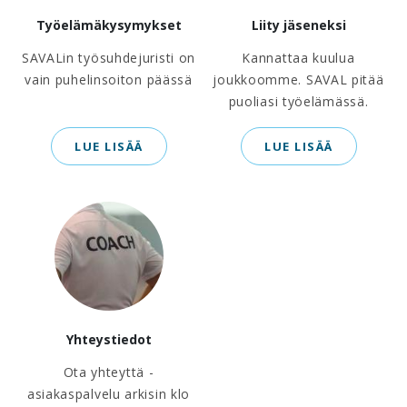
Työelämäkysymykset
Liity jäseneksi
SAVALin työsuhdejuristi on
Kannattaa kuulua
vain puhelinsoiton päässä
joukkoomme. SAVAL pitää
puoliasi työelämässä.
LUE LISÄÄ
LUE LISÄÄ
Yhteystiedot
Ota yhteyttä -
asiakaspalvelu arkisin klo