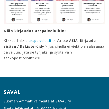
Näin kirjaudut Urapalveluihin:
Klikkaa linkkiä
urapalvelut.fi
> Valitse
ASIA
,
Kirjaudu
sisään / Rekisteröidy
> Jos sinulla ei vielä ole salasanaa
palveluun, jätä se tyhjäksi ja syötä vain
sähköpostiosoitteesi.
SAVAL
Suomen Ammattivalmentajat SAVAL ry
Rautatieläisenkatu 6, 00520 Helsinki