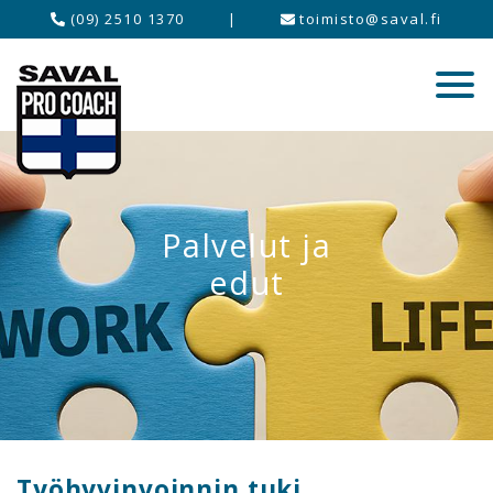
(09) 2510 1370
|
toimisto@saval.fi
Palvelut ja
edut
Työhyvinvoinnin tuki