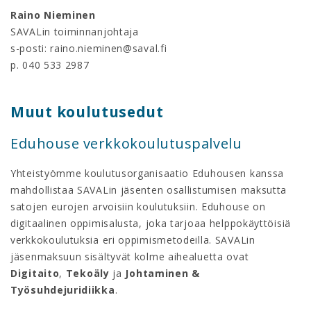
Raino Nieminen
SAVALin toiminnanjohtaja
s-posti: raino.nieminen@saval.fi
p. 040 533 2987
Muut koulutusedut
Eduhouse verkkokoulutuspalvelu
Yhteistyömme koulutusorganisaatio Eduhousen kanssa
mahdollistaa SAVALin jäsenten osallistumisen maksutta
satojen eurojen arvoisiin koulutuksiin. Eduhouse on
digitaalinen oppimisalusta, joka tarjoaa helppokäyttöisiä
verkkokoulutuksia eri oppimismetodeilla. SAVALin
jäsenmaksuun sisältyvät kolme aihealuetta ovat
Digitaito
,
Tekoäly
ja
Johtaminen &
Työsuhdejuridiikka
.