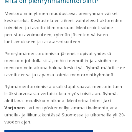
Mitä on pienryhmämentorointi?
Mentoroinnin ytimen muodostavat pienryhmän väliset
keskustelut. Keskustelujen aiheet vaihtelevat aktoreiden
toiveiden ja tavoitteiden mukaan. Mentorointisuhde
perustuu avoimuuteen, ryhmän jäsenten väliseen
luottamukseen ja tasa-arvoisuuteen.
Pienryhmämentoroinnissa jäsenet sopivat yhdessä
mentorin johdolla siitä, mihin teemoihin ja asioihin se
mentoroinnin aikana haluaa keskittyä. Ryhmä määrittelee
tavoitteensa ja tapansa toimia mentorointiryhmänä.
Ryhmämentoroinnissa osallistujat saavat mentorin tuen
lisäksi arvokasta vertaistukea myös toisiltaan. Ryhmät
aloittavat maaliskuun aikana. Mentorina toimii
Jari
Varjonen
. Jari on työskennellyt ammattivalmentajana
urheilu- ja liikuntakentässä Suomessa ja ulkomailla yli 20-
vuoden ajan.