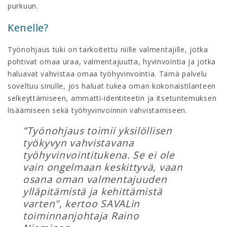
purkuun.
Kenelle?
Työnohjaus tuki on tarkoitettu niille valmentajille, jotka
pohtivat omaa uraa, valmentajuutta, hyvinvointia ja jotka
haluavat vahvistaa omaa työhyvinvointia. Tämä palvelu
soveltuu sinulle, jos haluat tukea oman kokonaistilanteen
selkeyttämiseen, ammatti-identiteetin ja itsetuntemuksen
lisäämiseen sekä työhyvinvoinnin vahvistamiseen.
”Työnohjaus toimii yksilöllisen
työkyvyn vahvistavana
työhyvinvointitukena. Se ei ole
vain ongelmaan keskittyvä, vaan
osana oman valmentajuuden
ylläpitämistä ja kehittämistä
varten", kertoo SAVALin
toiminnanjohtaja Raino