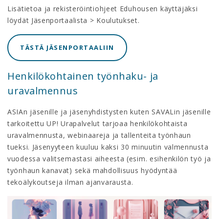
Lisätietoa ja rekisteröintiohjeet Eduhousen käyttäjäksi
löydät Jäsenportaalista > Koulutukset.
TÄSTÄ JÄSENPORTAALIIN
Henkilökohtainen työnhaku- ja
uravalmennus
ASIAn jäsenille ja jäsenyhdistysten kuten SAVALin jäsenille
tarkoitettu UP! Urapalvelut tarjoaa henkilökohtaista
uravalmennusta, webinaareja ja tallenteita työnhaun
tueksi. Jäsenyyteen kuuluu kaksi 30 minuutin valmennusta
vuodessa valitsemastasi aiheesta (esim. esihenkilön työ ja
työnhaun kanavat) sekä mahdollisuus hyödyntää
tekoälykoutseja ilman ajanvarausta.