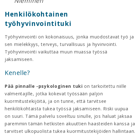
Nieminen
Henkilökohtainen
työhyvinvointituki
Työhyvinvointi on kokonaisuus, jonka muodostavat työ ja
sen mielekkyys, terveys, turvallisuus ja hyvinvointi.
Työhyvinvointi vaikuttaa muun muassa työssä
jaksamiseen.
Kenelle?
Pää pinnalle -psykologinen tuki
on tarkoitettu niille
valmentajille, jotka kokevat työssään paljon
kuormitustekijöitä, ja on tunne, että tarvitsee
henkilökohtaista tukea työssä jaksamiseen. Riski uupua
on suuri. Tämä palvelu soveltuu sinulle, jos haluat jaksaa
paremmin tämän hetkisten akuuttien haasteiden kanssa ja
tarvitset ulkopuolista tukea kuormitustekijöiden hallintaan.