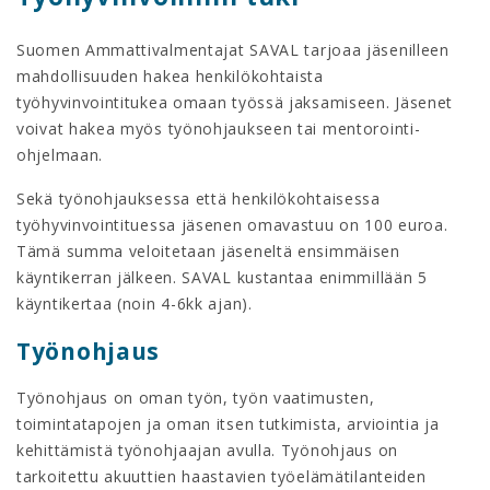
Suomen Ammattivalmentajat SAVAL tarjoaa jäsenilleen
mahdollisuuden hakea henkilökohtaista
työhyvinvointitukea omaan työssä jaksamiseen. Jäsenet
voivat hakea myös työnohjaukseen tai mentorointi-
ohjelmaan.
Sekä työnohjauksessa että henkilökohtaisessa
työhyvinvointituessa jäsenen omavastuu on 100 euroa.
Tämä summa veloitetaan jäseneltä ensimmäisen
käyntikerran jälkeen. SAVAL kustantaa enimmillään 5
käyntikertaa (noin 4-6kk ajan).
Työnohjaus
Työnohjaus on oman työn, työn vaatimusten,
toimintatapojen ja oman itsen tutkimista, arviointia ja
kehittämistä työnohjaajan avulla. Työnohjaus on
tarkoitettu akuuttien haastavien työelämätilanteiden