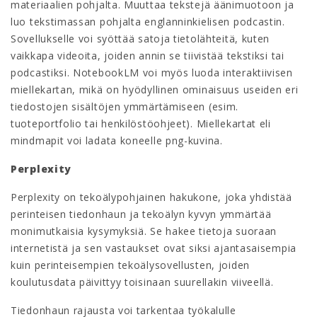
materiaalien pohjalta. Muuttaa tekstejä äänimuotoon ja
luo tekstimassan pohjalta englanninkielisen podcastin.
Sovellukselle voi syöttää satoja tietolähteitä, kuten
vaikkapa videoita, joiden annin se tiivistää tekstiksi tai
podcastiksi. NotebookLM voi myös luoda interaktiivisen
miellekartan, mikä on hyödyllinen ominaisuus useiden eri
tiedostojen sisältöjen ymmärtämiseen (esim.
tuoteportfolio tai henkilöstöohjeet). Miellekartat eli
mindmapit voi ladata koneelle png-kuvina.
Perplexity
Perplexity on tekoälypohjainen hakukone, joka yhdistää
perinteisen tiedonhaun ja tekoälyn kyvyn ymmärtää
monimutkaisia kysymyksiä. Se hakee tietoja suoraan
internetistä ja sen vastaukset ovat siksi ajantasaisempia
kuin perinteisempien tekoälysovellusten, joiden
koulutusdata päivittyy toisinaan suurellakin viiveellä.
Tiedonhaun rajausta voi tarkentaa työkalulle