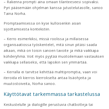
– Rakenna prompti aina omaan tilanteeseesi sopivaksi.
Pyri pääsemään ohjelman kanssa jutustelutasolle, sanoo
Taina Norha.
Promptaamisessa on kyse kulloisenkin asian
sijoittamisesta kontekstiin.
– Kerro esimerkiksi, missä roolissa ja millaisessa
organisaatiossa työskentelet, mitä sinun pitäisi saada
aikaan, mikä on toisin sanoen tavoite ja mikä vaikkapa
kohderyhmä. Voit myös pyytää muotoilemaan vastauksen
vaikkapa sellaiseksi, että lapsikin sen ymmärtää.
– Kerralla ei tarvitse kehittää mahtipromptia, vaan voi
iteroida eli kierros kierrokselta antaa lisäohjeita ja
muutostoiveita, Norha sanoo.
Käyttötavat tarkemmassa tarkastelussa
Keskustelulle ja dialogille perustuvia chatbotteja tai