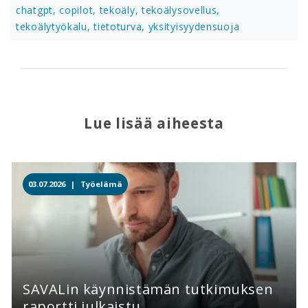
chatgpt,
copilot,
tekoäly,
tekoälysovellus,
tekoälytyökalu,
tietoturva,
yksityisyydensuoja
Lue lisää aiheesta
03.07.2026 |
Työelämä
SAVALin käynnistämän tutkimuksen
raportti julkaistu