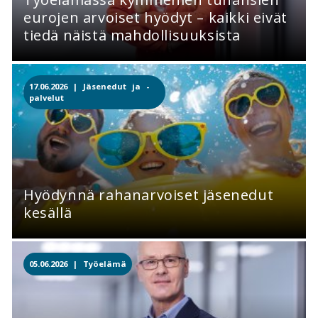
eurojen arvoiset hyödyt – kaikki eivät
tiedä näistä mahdollisuuksista
17.06.2026 |
Jäsenedut ja -
palvelut
Hyödynnä rahanarvoiset jäsenedut
kesällä
05.06.2026 |
Työelämä