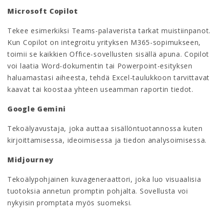
Microsoft Copilot
Tekee esimerkiksi Teams-palaverista tarkat muistiinpanot.
Kun Copilot on integroitu yrityksen M365-sopimukseen,
toimii se kaikkien Office-sovellusten sisällä apuna. Copilot
voi laatia Word-dokumentin tai Powerpoint-esityksen
haluamastasi aiheesta, tehdä Excel-taulukkoon tarvittavat
kaavat tai koostaa yhteen useamman raportin tiedot.
Google Gemini
Tekoälyavustaja, joka auttaa sisällöntuotannossa kuten
kirjoittamisessa, ideoimisessa ja tiedon analysoimisessa.
Midjourney
Tekoälypohjainen kuvageneraattori, joka luo visuaalisia
tuotoksia annetun promptin pohjalta. Sovellusta voi
nykyisin promptata myös suomeksi.