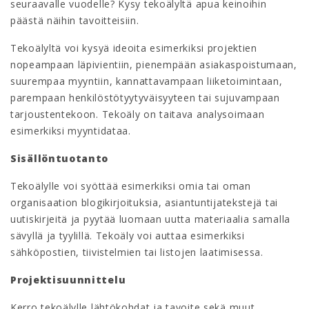
seuraavalle vuodelle? Kysy tekoälyltä apua keinoihin
päästä näihin tavoitteisiin.
Tekoälyltä voi kysyä ideoita esimerkiksi projektien
nopeampaan läpivientiin, pienempään asiakaspoistumaan,
suurempaa myyntiin, kannattavampaan liiketoimintaan,
parempaan henkilöstötyytyväisyyteen tai sujuvampaan
tarjoustentekoon. Tekoäly on taitava analysoimaan
esimerkiksi myyntidataa.
Sisällöntuotanto
Tekoälylle voi syöttää esimerkiksi omia tai oman
organisaation blogikirjoituksia, asiantuntijatekstejä tai
uutiskirjeitä ja pyytää luomaan uutta materiaalia samalla
sävyllä ja tyylillä. Tekoäly voi auttaa esimerkiksi
sähköpostien, tiivistelmien tai listojen laatimisessa.
Projektisuunnittelu
Kerro tekoälylle lähtökohdat ja tavoite sekä muut