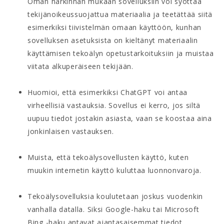
Oman harkinnan mukaan sovelluksiin voi syöttää
tekijänoikeussuojattua materiaalia ja teetättää siitä
esimerkiksi tiivistelmän omaan käyttöön, kunhan
sovelluksen asetuksista on kieltänyt materiaalin
käyttämisen tekoälyn opetustarkoituksiin ja muistaa
viitata alkuperäiseen tekijään.
Huomioi, että esimerkiksi ChatGPT voi antaa
virheellisiä vastauksia. Sovellus ei kerro, jos siltä
uupuu tiedot jostakin asiasta, vaan se koostaa aina
jonkinlaisen vastauksen.
Muista, että tekoälysovellusten käyttö, kuten
muukin internetin käyttö kuluttaa luonnonvaroja.
Tekoälysovelluksia koulutetaan joskus vuodenkin
vanhalla datalla. Siksi Google-haku tai Microsoft
Bing -haku antavat ajantasaisemmat tiedot.