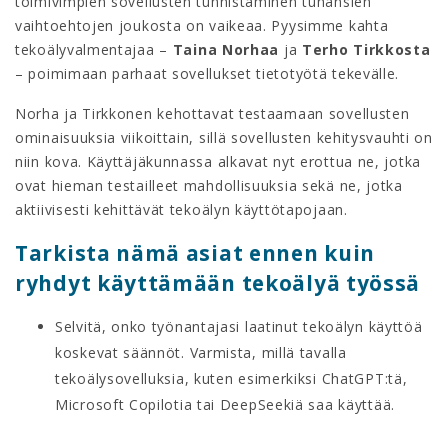
toimivimpien sovellusten tunnistaminen tuhansien
vaihtoehtojen joukosta on vaikeaa. Pyysimme kahta
tekoälyvalmentajaa –
Taina Norhaa
ja
Terho Tirkkosta
– poimimaan parhaat sovellukset tietotyötä tekevälle.
Norha ja Tirkkonen kehottavat testaamaan sovellusten
ominaisuuksia viikoittain, sillä sovellusten kehitysvauhti on
niin kova. Käyttäjäkunnassa alkavat nyt erottua ne, jotka
ovat hieman testailleet mahdollisuuksia sekä ne, jotka
aktiivisesti kehittävät tekoälyn käyttötapojaan.
Tarkista nämä asiat ennen kuin
ryhdyt käyttämään tekoälyä työssä
Selvitä, onko työnantajasi laatinut tekoälyn käyttöä
koskevat säännöt. Varmista, millä tavalla
tekoälysovelluksia, kuten esimerkiksi ChatGPT:tä,
Microsoft Copilotia tai DeepSeekiä saa käyttää.