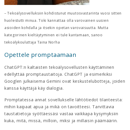
– Tekoälysovelluksiin kohdistunut muutosvastarinta vuosi sitten
huolestutti minua. Toki kannattaa olla varovainen uusien
asioiden kohdalla ja itsekin opetan varovaisuutta. Mutta
kategorinen kieltäytyminen ei tule kantamaan, sanoo
tekoälykouluttaja Taina Norha
Opettele promptaamaan
ChatGPT:n kaltaisten tekoälysovellusten käyttäminen
edellyttää promptaustaitoja. ChatGPT ja esimerkiksi
Googlen julkaisema Gemini ovat keskustelubotteja, joiden
kanssa käyttäjä käy dialogia.
Promptatessa annat sovellukselle lähtötiedot tilanteesta:
mihin kaipaat apua ja mikä on tavoitteesi. Tarvittavia
taustatietoja syöttäessäsi vastaa vaikkapa kysymyksiin
kuka, mitä, missä, milloin, miksi ja millaisin päämäärin.