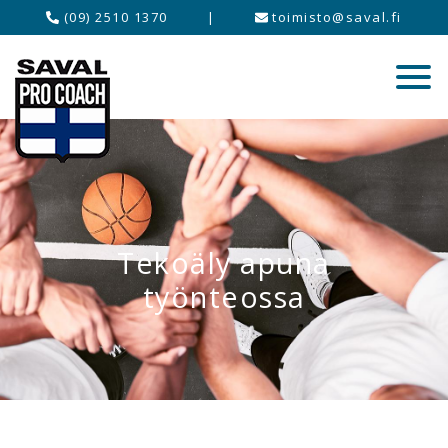
(09) 2510 1370
|
toimisto@saval.fi
Tekoäly apuna
työnteossa