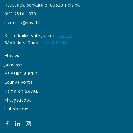
Rautatieläisenkatu 6, 00520 Helsinki
(09) 2510 1370
toimisto@saval.fi
Katso kaikki yhteystiedot
täältä
.
SAVALin säännöt
löydät täältä
.
Etusivu
Jäsenyys
Palvelut ja edut
Edunvalvonta
Tämä on SAVAL
Yhteystiedot
Uutishuone