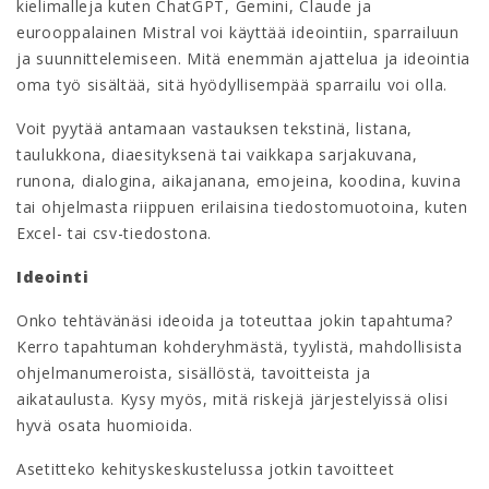
kielimalleja kuten ChatGPT, Gemini, Claude ja
eurooppalainen Mistral voi käyttää ideointiin, sparrailuun
ja suunnittelemiseen. Mitä enemmän ajattelua ja ideointia
oma työ sisältää, sitä hyödyllisempää sparrailu voi olla.
Voit pyytää antamaan vastauksen tekstinä, listana,
taulukkona, diaesityksenä tai vaikkapa sarjakuvana,
runona, dialogina, aikajanana, emojeina, koodina, kuvina
tai ohjelmasta riippuen erilaisina tiedostomuotoina, kuten
Excel- tai csv-tiedostona.
Ideointi
Onko tehtävänäsi ideoida ja toteuttaa jokin tapahtuma?
Kerro tapahtuman kohderyhmästä, tyylistä, mahdollisista
ohjelmanumeroista, sisällöstä, tavoitteista ja
aikataulusta. Kysy myös, mitä riskejä järjestelyissä olisi
hyvä osata huomioida.
Asetitteko kehityskeskustelussa jotkin tavoitteet