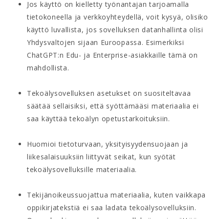
Jos käyttö on kielletty työnantajan tarjoamalla
tietokoneella ja verkkoyhteydellä, voit kysyä, olisiko
käyttö luvallista, jos sovelluksen datanhallinta olisi
Yhdysvaltojen sijaan Euroopassa. Esimerkiksi
ChatGPT:n Edu- ja Enterprise-asiakkaille tämä on
mahdollista.
Tekoälysovelluksen asetukset on suositeltavaa
säätää sellaisiksi, että syöttämääsi materiaalia ei
saa käyttää tekoälyn opetustarkoituksiin.
Huomioi tietoturvaan, yksityisyydensuojaan ja
liikesalaisuuksiin liittyvät seikat, kun syötät
tekoälysovelluksille materiaalia.
Tekijänoikeussuojattua materiaalia, kuten vaikkapa
oppikirjatekstiä ei saa ladata tekoälysovelluksiin.