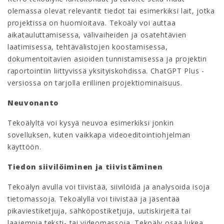
olemassa olevat relevantit tiedot tai esimerkiksi lait, jotka
projektissa on huomioitava. Tekoäly voi auttaa
aikatauluttamisessa, välivaiheiden ja osatehtävien
laatimisessa, tehtävälistojen koostamisessa,
dokumentoitavien asioiden tunnistamisessa ja projektin
raportointiin liittyvissä yksityiskohdissa. ChatGPT Plus -
versiossa on tarjolla erillinen projektiominaisuus.
Neuvonanto
Tekoälyltä voi kysyä neuvoa esimerkiksi jonkin
sovelluksen, kuten vaikkapa videoeditointiohjelman
käyttöön.
Tiedon siivilöiminen ja tiivistäminen
Tekoälyn avulla voi tiivistää, siivilöidä ja analysoida isoja
tietomassoja. Tekoälyllä voi tiivistää ja jäsentää
pikaviestiketjuja, sähköpostiketjuja, uutiskirjeitä tai
laajempia teksti- tai videomassoja. Tekoäly osaa lukea