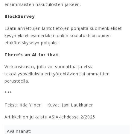
ensimmäisten hakutulosten jälkeen.
BlockSurvey
Laatii annettujen lähtötietojen pohjalta suomenkieliset
kysymykset esimerkiksi jonkin koulutustilaisuuden
etukäteiskyselyn pohjaksi.
There's an AI for that
Verkkosivusto, jolla voi suodattaa ja etsiä
tekoälysovelluksia eri työtehtävien tai ammattien
perusteella.
***
Teksti: Iida Ylinen Kuvat: Jani Laukkanen
Artikkeli on julkaistu ASIA-lehdessä 2/2025
Avainsanat: